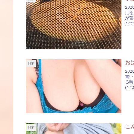
2026/08
足を
が苦
たで
日常
20
書いてみよう
る時
(^_^
こん
日常