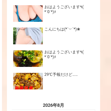
おはようございます٩(
*˙0˙*)۶
こんにちは(*´︶`*)❀
おはようございます٩(
*˙0˙*)۶
29℃予報だけど……
2026年8月