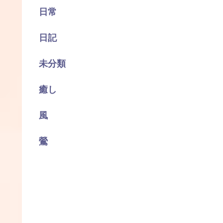
日常
日記
未分類
癒し
風
鶯