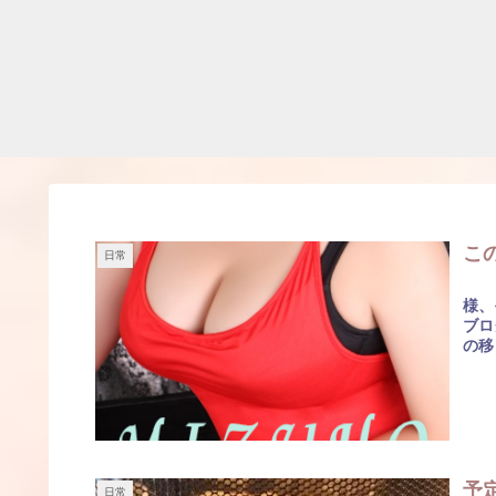
こ
日常
2
様、
ブロ
の移
予
日常