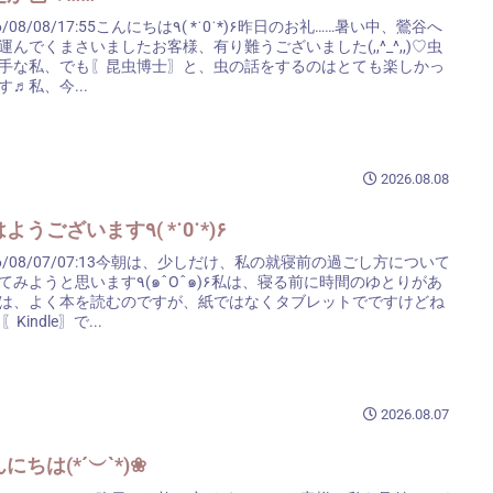
/08/17:55こんにちは٩( *˙0˙*)۶昨日のお礼……暑い中、鶯谷へ
運んでくまさいましたお客様、有り難うございました(,,^_^,,)♡虫
手な私、でも〖昆虫博士〗と、虫の話をするのはとても楽しかっ
す♬私、今...
2026.08.08
おはようございます٩( *˙0˙*)۶
26/08/07/07:13今朝は、少しだけ、私の就寝前の過ごし方について
と思います٩(๑ˆOˆ๑)۶私は、寝る前に時間のゆとりがあ
は、よく本を読むのですが、紙ではなくタブレットでですけどね
;)〖Kindle〗で...
2026.08.07
にちは(*´︶`*)❀