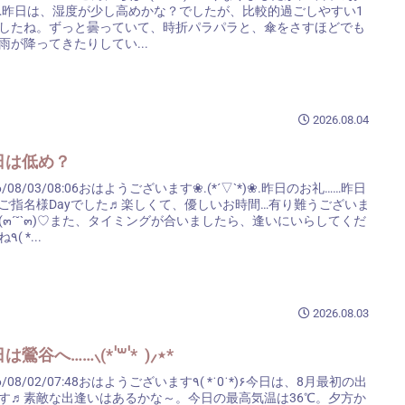
…昨日は、湿度が少し高めかな？でしたが、比較的過ごしやすい1
したね。ずっと曇っていて、時折パラパラと、傘をさすほどでも
雨が降ってきたりしてい...
2026.08.04
日は低め？
6/08/03/08:06おはようございます❀.(*´▽`*)❀.昨日のお礼……昨日
ご指名様Dayでした♬楽しくて、優しいお時間…有り難うございま
(๓´˘`๓)♡また、タイミングが合いましたら、逢いにいらしてくだ
さいね٩( *...
2026.08.03
は鶯谷へ……⸜(* ॑꒳ ॑* )⸝⋆*
08/02/07:48おはようございます٩( *˙0˙*)۶今日は、8月最初の出
す♬素敵な出逢いはあるかな～。今日の最高気温は36℃。夕方か