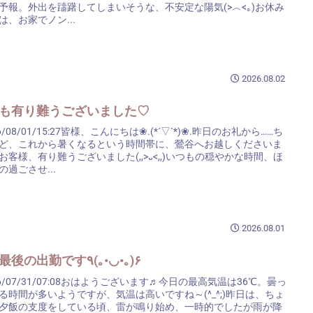
予報。外出を躊躇してしまいそうな、不安定な陽気(>︿<｡)お休み
は、お家でノン...
2026.08.02
月も有り難うございました♡
6/08/01/15:27皆様、こんにちは❀.(*´▽`*)❀.昨日のお礼から……ち
ど、これから暑くなるという時間帯に、鶯谷へお越しくださいま
お客様、有り難うございました(,,>᎑<,,)いつもの穏やかな時間、ほ
の過ごさせ...
2026.08.01
7月最後の出勤です٩(｡•◡•｡)۶
26/07/31/07:08おはようございます♬今日の最高気温は36℃。曇っ
る時間が多いようですが、気温は高いですね～(^_^;)昨日は、ちょ
夕飯の支度をしている頃、雷が鳴り始め、一時的でしたが雨が降