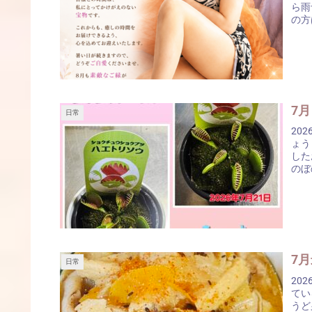
ら雨
の方
7
日常
202
ょう
した
のぼ
日常
20
てい
うど