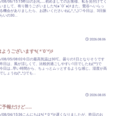
26/08/06/15:15昨日のお礼……初めましてのお客様、私を見付けてく
して、有り難うございました٩(๑ˆOˆ๑)۶また、鶯谷へいらっ
る機会がありましたら、お誘いくださいね(,,^_^,,)♡今日は、3日振
いの30...
2026.08.06
おはようございます٩( *˙0˙*)۶
26/08/05/08:02今日の最高気温は30℃。曇りの1日となりそうです
昨日は、風が涼しくて、比較的過ごしやすい1日でしたね(^^)で
今日は…早い時間から、ちょっとムッとするような感じ。湿度が高
しょうね(^_^;)でも...
2026.08.05
9℃予報だけど……
8/04/15:36こんにちは٩( *˙0˙*)۶遅くなりましたが、昨日のお