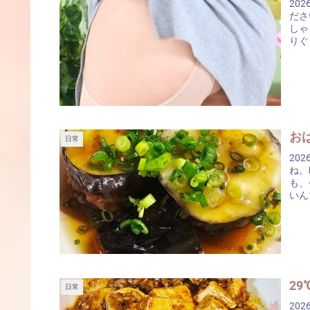
20
ださいま
しゃ
りぐら
日常
20
ね。
も、
いんで
2
日常
2026/0