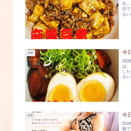
礼…
日で
ない
今
日常
202
は、
した
今日
日常
2026/
勤で