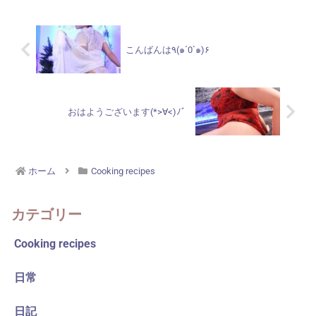
用) ...
こんばんは٩(๑´0`๑)۶
おはようございます(*>∀<)ﾉ゛
ホーム
Cooking recipes
カテゴリー
Cooking recipes
日常
日記