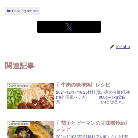
Cooking recipes
mizuho
関連記事
〖牛肉の味噌鍋〗レシピ
Cooking recipes
2024/12/17/18:25材料(我が家の分量)①牛
肉(外国産バラ肉) 800g～1kg②白
菜 1/4コ③長ネ
ギ 2本④えの
き 1袋⑤しいた
け 1パック⑥しめ
じ ...
〖茄子とピーマンの甘味噌炒め〗
Cooking recipes
レシピ
2024/12/08/22:51材料(2人前ぐらい)①茄