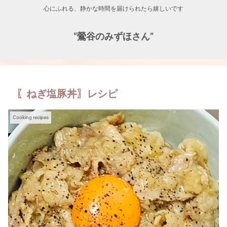
心にふれる、静かな時間を届けられたら嬉しいです
“鶯谷のみずほさん”
〖ねぎ塩豚丼〗レシピ
Cooking recipes