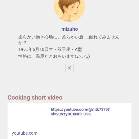
mizuho
柔らかい抱き心地に、柔らかい唇……触れてみません
か？
19○○年6月10日生・双子座・A型
性格は、温厚だとおもいます(⁎˃ᴗ˂⁎)
Cooking short video
https://youtube.com/@mtk7375?
si=2Cvzy0OXNrllFC9K
youtube.com