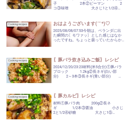
子 2本②ピーマン 2
コ③味噌 大さじ1と1/2④
酒 大さじ2⑤みり
ん 大さじ1⑥砂糖
大さじ1⑦すりごま 適量⑧ニンニ
おはようございます(ˊ˘ˋ*)♡
Cooking recipes
ク...
2025/08/08/07:53今朝は、ベランダに出
た瞬間の〖モワァッ〗とした感じはなか
ったですね。ちょっと曇っていたからか
しら？でも、最高気温は35℃予報。これ
から徐々に暑くなっていくのでしょうね(;
´∀`)昨日は、ケアマネージャーさんは...
〖豚バラ炊き込みご飯〗レシピ
Cooking recipes
2024/12/20/23:23材料(米5合分)①豚バラ
ブロック 1.2kg②長ネギ(白い部
分) 2～3本③長ネギ(青い部分) 少
し④しょうが 1個 ⑤
小ネギ(飾り用) 適量⑥《A》塩・こ
しょう 少々 ...
〖豚カルビ〗レシピ
Cooking recipes
材料①豚バラ肉 200g②長ネ
ギ 1/2本③醤油 小さじ
2と1/2④砂糖 大さじ1⑤
酒 大さじ1⑥みりん
小さじ2⑦コチュジャン 小さじ1⑧ニン
ニク 小さじ1☆ゴマ油(炒める