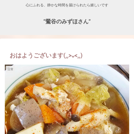
心にふれる、静かな時間を届けられたら嬉しいです
“鶯谷のみずほさん”
おはようございます(,,>᎑<,,)
日常