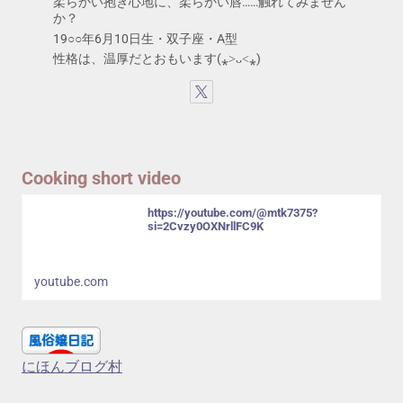
柔らかい抱き心地に、柔らかい唇……触れてみません
か？
19○○年6月10日生・双子座・A型
性格は、温厚だとおもいます(⁎˃ᴗ˂⁎)
Cooking short video
https://youtube.com/@mtk7375?
si=2Cvzy0OXNrllFC9K
youtube.com
にほんブログ村