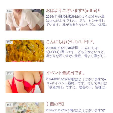
おはようございます٩(๑´0`๑)۶
日記
2024/11/08/08:52昨日のような冷たい風
は止んだようですね。でも、ヒンヤリし
ています。風があるとないとでは、体感
温度が全然違うので、昨日ほどの厚着は
しなくて大丈夫かな～？と、鶯谷へ向か
う時の服装に悩みますね(^_^;)朝早い
方・...
こんにちは((*❛ั▽❛ั*)✧*。
日記
2025/01/16/10:35皆様、こんにちは
٩(๑>∀<๑)۶寒いです。どちらかというと、
暑がりな私ですが…最近、昔より寒がりに
なってきたような気がする今日この頃( •́
ㅿ•̀ )体の大きさは、あまり変わりません
が、体質が変わったのでし...
イベント最終日です。
日記
2024/09/16/07:50おはようございます٩(๑
´0`๑)۶イベント最終日です。そして今日は
『敬老の日』ですね。敬老の日、皆様は
ご両親やおじいちゃん・おばあちゃんを
祝ってあげたりしますか？『母の日』
は、母にプレゼントをあげたり…とか...
〖酉の市〗
日常
2025/11/12/07:10おはようございます٩(*