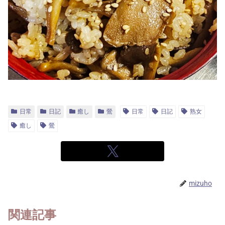
日常
日記
癒し
鶯
日常
日記
熟女
癒し
鶯
mizuho
関連記事