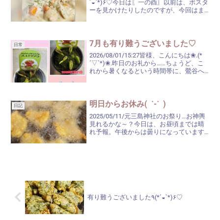
´◒`*)۶♡今日は〖一の酉〗以前は、ポスタ
ーを見かけたりしたのですが、今回はま
ったく見かけなかったので、母が『デイ
サービスの人が、酉の市だよって言って
たわ』と言うので、ネットで検索し...
7月も有り難うございました♡
日常
2026/08/01/15:27皆様、こんにちは❀.(*
´▽`*)❀.昨日のお礼から……ちょうど、こ
れから暑くなるという時間帯に、鶯谷へ
お越しくださいましたお客様、有り難う
ございました(,,>᎑<,,)いつもの穏やかな時
間、ほのぼの過ごさせ...
明日からお休み( ˙-˙ )
日記
2025/05/11/元三島神社のお祭り…お神輿
見れるかな～？今日は、お昼頃までは晴
れ予報。午後からは曇りになっています
が、傘マークは夜遅い時間に数時間…日中
は大丈夫そうですね♬明日から4日間お休
みをいただいておりますが、用事のため
のお休み...
有り難うございました٩(*´◒`*)۶♡