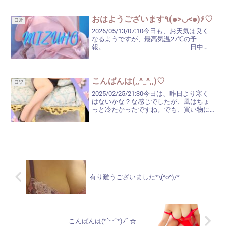
方が良さそうですね。週末にお花見～と
考えていた方もいらっしゃるかしら...
おはようございます٩(๑>◡<๑)۶♡
日常
2026/05/13/07:10今日も、お天気は良く
なるようですが、最高気温27℃の予
報。 日中
は、暑くなりそうですね(^_^;)これから、
どんどん暑くなっていくんだろうな
～。
今年...
こんばんは(,,^_^,,)♡
日記
2025/02/25/21:30今日は、昨日より寒く
はないかな？な感じでしたが、風はちょ
っと冷たかったですね。でも、買い物に
行く時、自転車に乗っていて『寒いな～
(°_°)』と感じることもなく、行って帰っ
て来れました♬明日は17℃予報(; ﾟ...
有り難うございました*\(^o^)/*
こんばんは(*´︶`*)ﾉﾞ☆