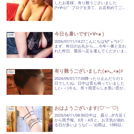
したお客様、有り難うございました
(*>∀<)ﾉ゛ブログを見て、お店初めてご利
用のお客様がいらっしゃってくださり、
緊張していたのと、気持ちが舞い上がり
過ぎて、名刺をお渡しするのもスッカリ
忘れ...
今日も暑いです(×∀×๑ )
日常
2026/07/11/14:27こんにちは٩(*´◒`*)۶♡
まず、昨日のお礼から……今年一番と言わ
れた昨日、鶯谷へ足を運んでくださいま
したお客様、有り難うございました«٩(*
´∀`*)۶»楽しいお時間でした♬また、お時
間のご都合・タイミン...
有り難うございました(๑>؂<๑)۶
日記
2024/09/01/17:05降ったり止んだりの１
日でしたね。日中は雷も鳴っていました
し(＞＜)今も、所々雨雲らしき黒い雲があ
りますから、また降るのかな～。不安定
なお天気の中、逢いに来てくださいまし
て有り難うございました(ﾉ*>∀<)ﾉ♡...
おはようございます(♡˙︶˙♡)
日記
2025/04/11/08:50日中は、曇り…夕方近く
から雨予報。3月・4月と、お天気が崩れ
る日が多いような(¯―¯٥)雨は、15時以降
になっていますが、傘は常に持っていた