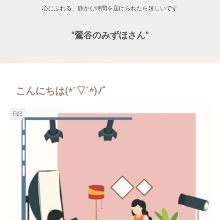
心にふれる、静かな時間を届けられたら嬉しいです
“鶯谷のみずほさん”
こんにちは(*´▽`*)ﾉﾞ
日記