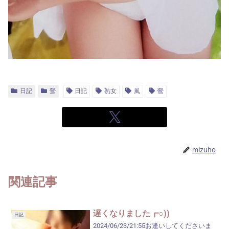
日記
鶯
日記
熟女
風
鶯
mizuho
関連記事
遅くなりました┏○))
日記
2024/06/23/21:55お逢いしてくださいま