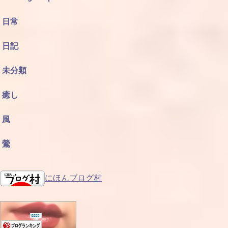
日常
日記
未分類
癒し
風
鶯
にほんブログ村