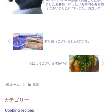
2025/10/05/20:26鶯谷へお越しください
ましたお客様、ゆったりお時間を有り難
うございました(ˊ˘ˋ*)♡また、お逢いでき
たら嬉しいな～と思います♡~(>᎑<`๑)♡
今日も、バスで帰って来たのですが、最
初から座れたので『ラッキー♬...
有り難うございました٩(ˊᗜˋ*)و
おはようございます(๑^ ^๑)
ホーム
日記
カテゴリー
Cooking recipes