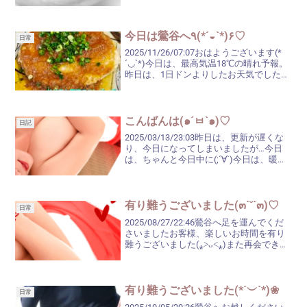
で、時計を見て『あれ⁉まだ、こんな時間
なんだ～』と思ってしまったり。今日
は、体力温存日( ˘ω˘ )次回...
今日は鶯谷へ٩(*´◒`*)۶♡
日常
2025/11/26/07:07おはようございます(*
´◡`*)今日は、最高気温18℃の晴れ予報。
昨日は、1日ドンよりしたお天気でした
が、今日は気持ち良い1日となりそうです
ね♬11月も後5日で終わり。なんとなく…
色々気持ちが焦ってしまいます...
こんばんは(๑´ㅂ`๑)♡
日記
2025/03/13/23:03昨日は、更新が遅くな
り、今日になってしまいましたが…今日
は、ちゃんと今日中に(;´∀`)今日は、暖か
い1日でしたね♬朝早くにベランダに出て
も、ヒンヤリ感はなく、動いていると暑
くなってくる感じでした(^_^;)...
有り難うございました(๓´˘`๓)♡
日常
2025/08/27/22:46鶯谷へ足を運んでくだ
さいましたお客様、楽しいお時間を有り
難うございました(⁎˃ᴗ˂⁎)また再会できま
すことを楽しみにしています♡20時頃、
一度ベランダから外を見た時は降ってい
ませんでしたが…息子が帰って来た2...
有り難うございました(*´︶`*)❀
日常