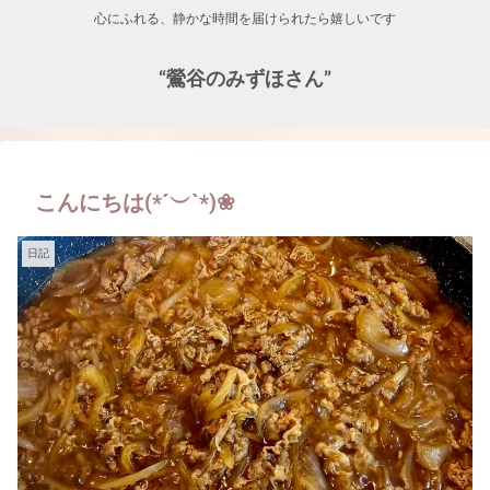
心にふれる、静かな時間を届けられたら嬉しいです
“鶯谷のみずほさん”
こんにちは(*´︶`*)❀
日記