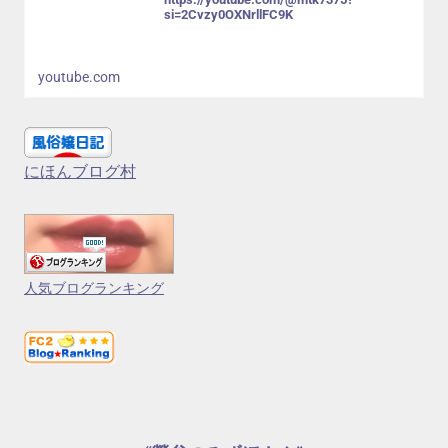
si=2Cvzy0OXNrllFC9K
youtube.com
にほんブログ村
人気ブログランキング