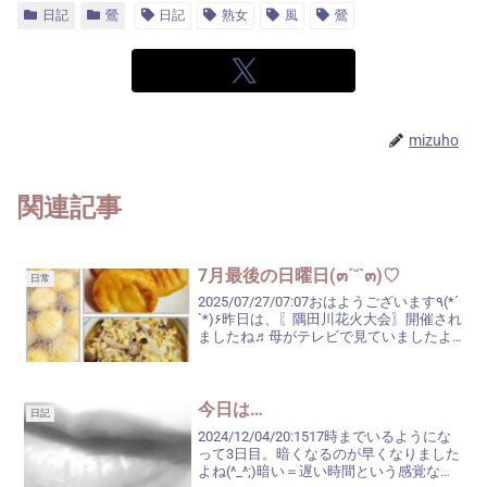
日記
鶯
日記
熟女
風
鶯
mizuho
関連記事
7月最後の日曜日(๓´˘`๓)♡
日常
2025/07/27/07:07おはようございます٩(*´
`*)۶昨日は、〖隅田川花火大会〗開催され
ましたね♬母がテレビで見ていましたよ
(^^)私も、少し見ましたが、花火はやはり
画面越しではなく、肉眼で見た方がイイ
な～と思いました(´ㅂ`...
今日は…
日記
2024/12/04/20:1517時までいるようにな
って3日目。暗くなるのが早くなりました
よね(^_^;)暗い＝遅い時間という感覚なの