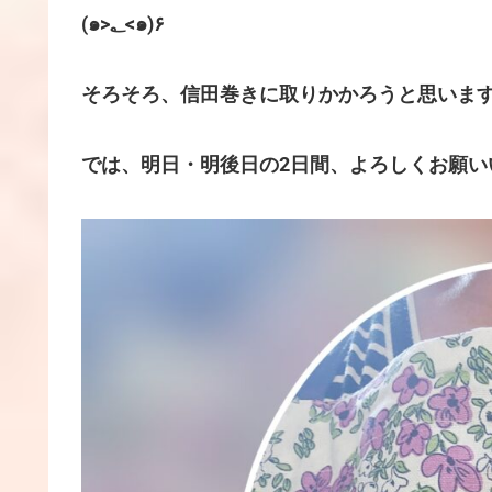
(๑>؂<๑)۶
では、明日・明後日の2日間、よろしくお願いいた