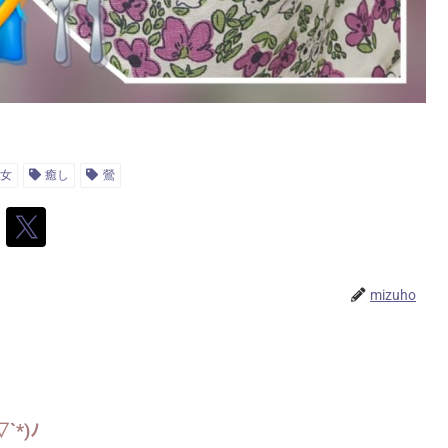
女
癒し
鶯
mizuho
*)ﾉ