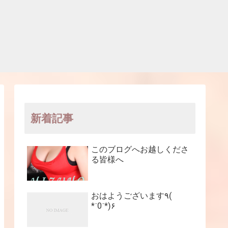
新着記事
このブログへお越しくださ
る皆様へ
おはようございます٩(
*˙0˙*)۶