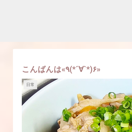
こんばんは«٩(*´∀`*)۶»
日常