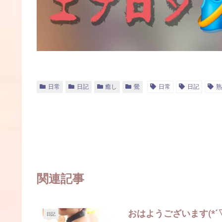
日常
日記
癒し
鶯
日常
日記
熟
関連記事
おはようございます(*´▽`
日記