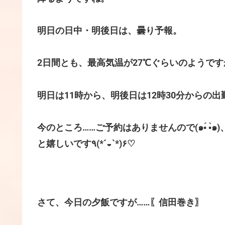
明日の日中・明後日は、曇り予報。
2日間とも、最高気温が27℃ぐらいのようですか
明日は11時から、明後日は12時30分からの
今のところ……ご予約はありませんので(๑•́ 
と嬉しいです٩(*´◒`*)۶♡
さて、今日の夕飯ですが……〖信田巻き〗