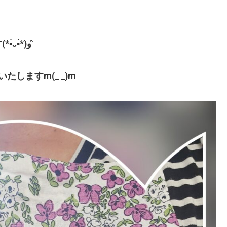
そろそろ、信田巻きに取りかかろうと思います(*•̀ᴗ•́*)و ̑̑
しますm(_ _)m