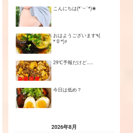
こんにちは(*´︶`*)❀
おはようございます٩(
*˙0˙*)۶
29℃予報だけど……
今日は低め？
2026年8月