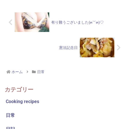
有り難うございました(๓´˘`๓)♡
憲法記念日
ホーム
日常
カテゴリー
Cooking recipes
日常