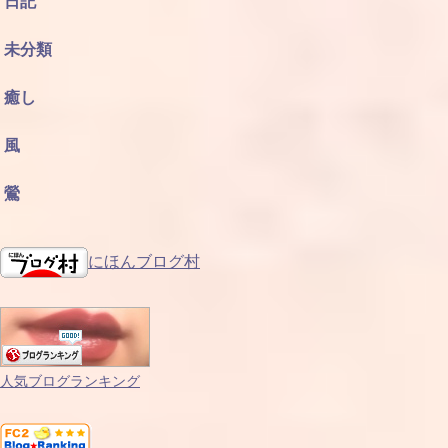
日記
未分類
癒し
風
鶯
にほんブログ村
人気ブログランキング