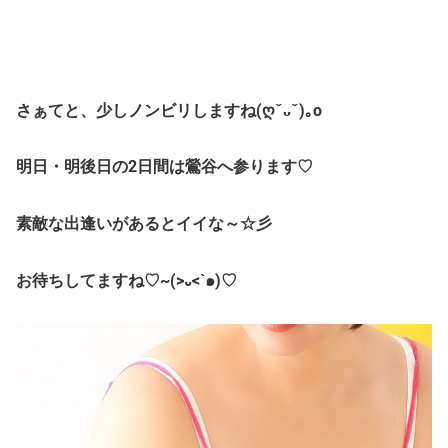
さぁてと、少しノンビリしますね(ღˇᴗˇ)｡o
明日・明後日の2日間は鶯谷へ参ります♡
素敵な出逢いがあるとイイな～☆彡
お待ちしてますね♡~(>᎑<`๑)♡