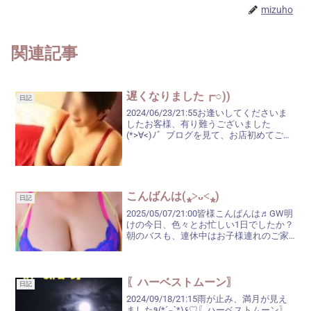
mizuho
関連記事
遅くなりました┏○))
日記
2024/06/23/21:55お逢いしてくださいま
したお客様、有り難うございました
(*>∀<)ﾉ゛ブログを見て、お店初めてご利
用のお客様がいらっしゃってくださり、
緊張していたのと、気持ちが舞い上がり
過ぎて、名刺をお渡しするのもスッカリ
忘れ...
こんばんは(⁎˃ᴗ˂⁎)
日記
2025/05/07/21:00皆様こんばんは♬GW明
けの今日、色々とお忙しい1日でしたか？
朝のバスも、連休中はお子様連れのご家
族や若い方が多かったのですが…ガラッと
変わり、病院に行かれたりするのかな？
と思われる、ご高齢の方が多かったです
ね...
〖ハーベストムーン〗
日記
2024/09/18/21:15雨が止み、満月が見え
ました٩(*´◒`*)۶♡〖ハーベストムーン〗