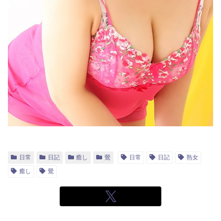
日常
日記
癒し
鶯
日常
日記
熟女
癒し
鶯