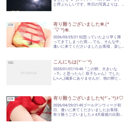
と呼ぶらしいです。昨日の写真よりは、
マシに撮れたような(,,> <,,)♡
有り難うございました❀.(*
日常
´▽`*)❀.
2026/03/25/21:52思っていたより早く降
ってきてしまった雨……でも、そんな中、
逢いに来てくださいましたお客様、楽し
いお時間を有り難うございました
(,,^_^,,)♡アッという間にお時間になって
しまいましたね。また、ご都合が付きま...
こんにちは(*´﹀`*)
日記
2025/01/07/10:48『この卵、大きいな
～⁉』と思ったら〖双子ちゃん〗でした
(,,>᎑<,,)滅多にありませんが、他の卵と比
べると、妙にデカいな‼と思う卵が混ざっ
ている時があり、割ってみると『あ、や
っぱり双子』だったりするんです。...
有り難うございました٩(*´◒`*)۶♡
日常
2026/04/29/21:45ゴールデンウィーク初
日、逢いに来てくださいましたお客様、
有り難うございました♬4月最後の出勤
も、楽しいお時間を過ごすことができま
した(,,>᎑<,,)天気予報通り、帰宅途中、ポ
ツリポツリと雨が降ってきましたね...