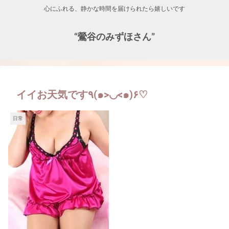
心にふれる、静かな時間を届けられたら嬉しいです
“鶯谷のみずほさん”
イイお天気です٩(๑>◡<๑)۶♡
日常