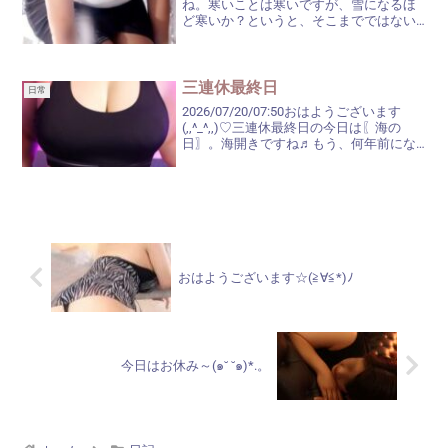
ね。寒いことは寒いですが、雪になるほ
ど寒いか？というと、そこまでではない
ような。お昼頃までで、午後は曇り予報
になってますね。今日は〖節分〗今年
は、物価高騰の影響か、あまりCMをやっ
ていないな...
三連休最終日
日常
2026/07/20/07:50おはようございます
(,,^_^,,)♡三連休最終日の今日は〖海の
日〗。海開きですね♬もう、何年前にな
るでしょう。息子が小学生の頃ですか
ら、かれこれ15年は前かな？最後に海に
行ったのは。この先、海水浴に行くこと...
おはようございます☆(≧∀≦*)ﾉ
今日はお休み～(๑˘ ˘๑)*.。