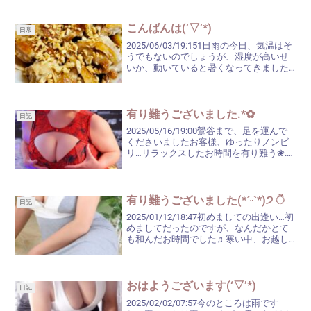
ーつけてますよ╭(°ㅂ°`)╮さすがに、こ
んな時期までクーラーをつけて...
こんばんは(‘▽’*)
日常
2025/06/03/19:151日雨の今日、気温はそ
うでもないのでしょうが、湿度が高いせ
いか、動いていると暑くなってきました
ね(×∀×๑ )明日は、ナント29℃予報。晴れ
るようですから、外出時は水分補給に気
を付けながらになりますね。土曜日...
有り難うございました.*✿
日記
2025/05/16/19:00鶯谷まで、足を運んで
くださいましたお客様、ゆったりノンビ
リ…リラックスしたお時間を有り難う❀.(*
´▽`*)❀.今日は、予報通り蒸し暑くて、ク
ーラーをつけさせていただいちゃいまし
た。汗がひくまでが大変なので、...
有り難うございました(*ˊᵕˋ*)੭ ੈ
日記
2025/01/12/18:47初めましての出逢い…初
めましてだったのですが、なんだかとて
も和んだお時間でした♬寒い中、お越し
くださいまして、有り難うございました
♡~(>᎑<`๑)♡先ほど、中間にブログを更
新した時に書きましたが、PASMO...
おはようございます(‘▽’*)
日記
2025/02/02/07:57今のところは雨です