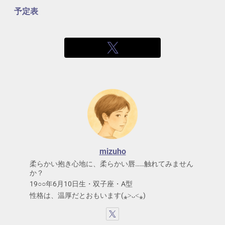
予定表
mizuho
柔らかい抱き心地に、柔らかい唇……触れてみません
か？
19○○年6月10日生・双子座・A型
性格は、温厚だとおもいます(⁎˃ᴗ˂⁎)