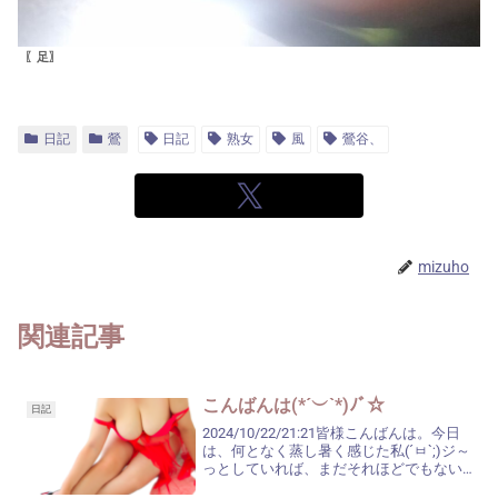
〖足〗
日記
鶯
日記
熟女
風
鶯谷、
mizuho
関連記事
こんばんは(*´︶`*)ﾉﾞ☆
日記
2024/10/22/21:21皆様こんばんは。今日
は、何となく蒸し暑く感じた私(´ㅂ`;)ジ～
っとしていれば、まだそれほどでもない
のですが、動くとやっぱり暑くて…クーラ