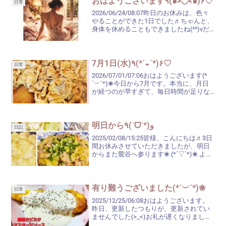
おはようございます٩(๑>◡<๑)۶♡
日常
2026/06/24/08:07昨日のお休みは、色々
やることができた1日でした♬ちゃんと、
身体を休めることもできましたね(^^)vだ
から、今日も元気に鶯谷へ参りますね.｡.:*
♬*゜今のところ、ご予約はありません
(^_^;)お好きなお時間...
7月1日(水)٩(*´◒`*)۶♡
日常
2026/07/01/07:06おはようございます(*
´︶`*)❀今日から7月です。本当に、月日
が経つのが早すぎて、毎日時間が足りな
いな～なんて思います(__)夕べも、なんだ
かんだとやっていたら、アッという間に0
時を回り、『ワァ、大変!!早...
明日から٩(ˊᗜˋ*)و
日記
2025/02/08/15:25皆様、こんにちは♬3日
間お休みさせていただきましたが、明日
からまた鶯谷へ参ります❀.(*´▽`*)❀.よろ
しくお願いいたします♡夕べ遅い時間
に、洗濯物を干すのにベランダに出たの
ですが…いや～、風が強い上にとて...
有り難うございました(*´︶`*)❀
日常
2025/12/25/06:08おはようございます。
昨日、更新したつもりが、更新されてい
ませんでした(>_<)お礼が遅くなりました
が……昨日は、足元悪い中でしたが、鶯谷