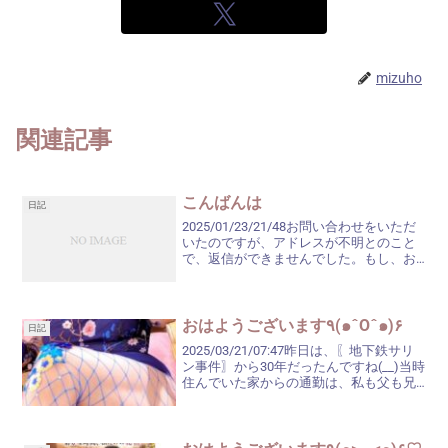
mizuho
関連記事
こんばんは
日記
2025/01/23/21/48お問い合わせをいただ
いたのですが、アドレスが不明とのこと
で、返信ができませんでした。もし、お
問い合わせをくださいました方が、こち
らを見ていらっしゃいましたら、きちん
と返信のできるアドレスで、再度メッセ
ージをい...
おはようございます٩(๑ˆOˆ๑)۶
日記
2025/03/21/07:47昨日は、〖地下鉄サリ
ン事件〗から30年だったんですね(__)当時
住んでいた家からの通勤は、私も父も兄
も〖千代田線〗を利用していました。私
は、確か…休みで家にいたんですよね。兄
がどうだったかの記憶はありませんが...