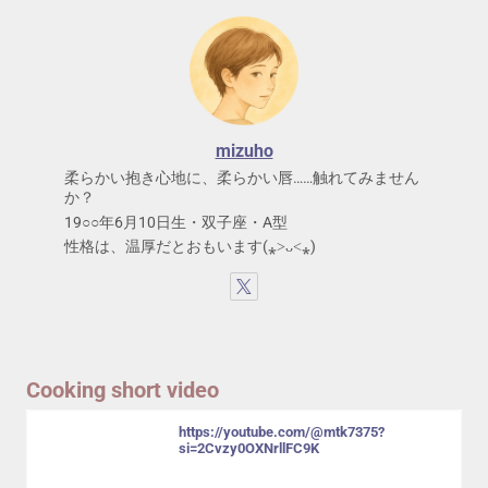
mizuho
柔らかい抱き心地に、柔らかい唇……触れてみません
か？
19○○年6月10日生・双子座・A型
性格は、温厚だとおもいます(⁎˃ᴗ˂⁎)
Cooking short video
https://youtube.com/@mtk7375?
si=2Cvzy0OXNrllFC9K