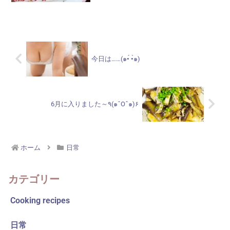
へお越しくださいましたお客様、有り難
うございました♡楽しいお時間…○○納...
今日は……(๑•́ •̀๑)
6月に入りました～٩(๑ˆOˆ๑)۶
ホーム
日常
カテゴリー
Cooking recipes
日常