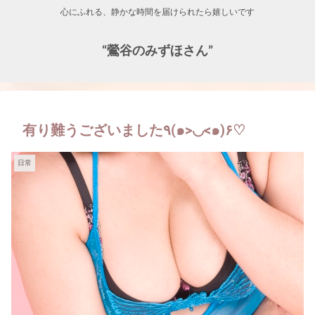
心にふれる、静かな時間を届けられたら嬉しいです
“鶯谷のみずほさん”
有り難うございました٩(๑>◡<๑)۶♡
日常