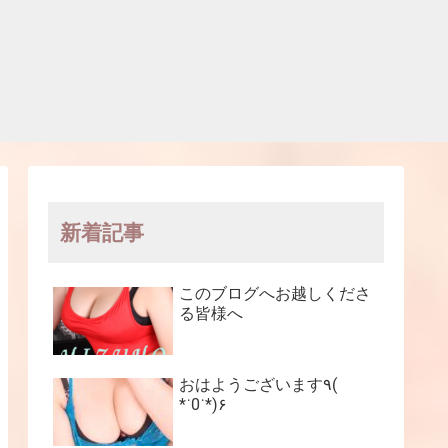
新着記事
このブログへお越しくださ
る皆様へ
おはようございます٩(
*˙0˙*)۶