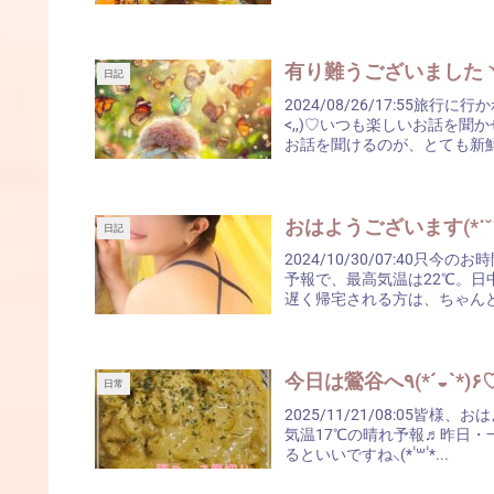
有り難うございましたヾ(´
日記
2024/08/26/17:55
<,,)♡いつも楽しいお話を
お話を聞けるのが、とても新鮮
おはようございます(*˙˘
日記
2024/10/30/07:40
予報で、最高気温は22℃。日
遅く帰宅される方は、ちゃんと
今日は鶯谷へ٩(*´◒`*)
日常
2025/11/21/08:05皆様
気温17℃の晴れ予報♬昨日
るといいですね⸜(* ॑꒳ ॑*...