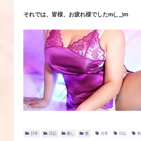
それでは、皆様、お疲れ様でしたm(_ _)m
日常
日記
癒し
鶯
日常
日記
熟