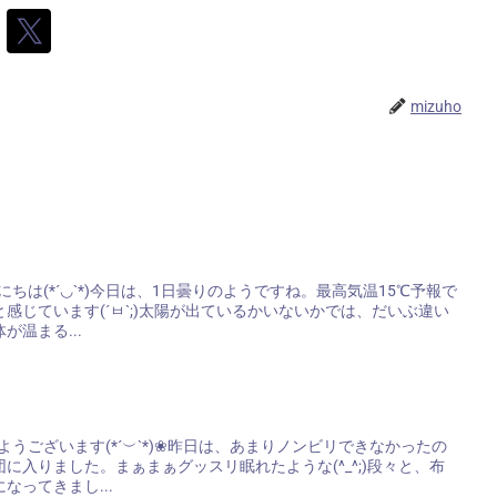
mizuho
様、こんにちは(*´◡`*)今日は、1日曇りのようですね。最高気温15℃予報で
感じています(´ㅂ`;)太陽が出ているかいないかでは、だいぶ違い
温まる...
様、おはようございます(*´︶`*)❀昨日は、あまりノンビリできなかったの
に入りました。まぁまぁグッスリ眠れたような(^_^;)段々と、布
なってきまし...