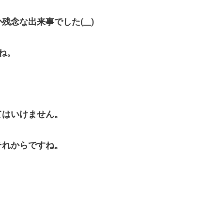
念な出来事でした(__)
ね。
てはいけません。
それからですね。