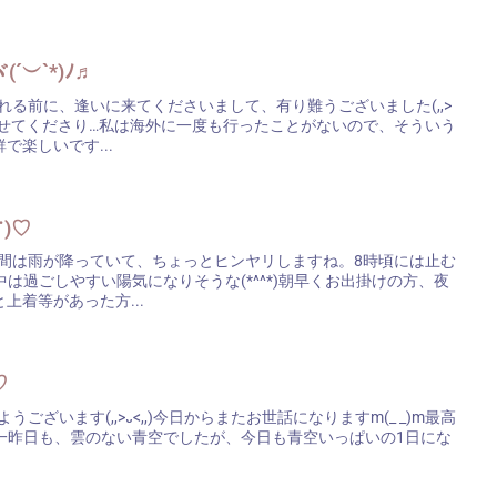
︶`*)ﾉ♬
旅行に行かれる前に、逢いに来てくださいまして、有り難うございました(,,>
聞かせてくださり…私は海外に一度も行ったことがないので、そういう
で楽しいです...
˙)♡
只今のお時間は雨が降っていて、ちょっとヒンヤリしますね。8時頃には止む
中は過ごしやすい陽気になりそうな(*^^*)朝早くお出掛けの方、夜
上着等があった方...
۶♡
、おはようございます(,,>᎑<,,)今日からまたお世話になりますm(_ _)m最高
・一昨日も、雲のない青空でしたが、今日も青空いっぱいの1日にな