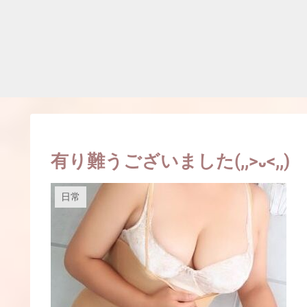
有り難うございました(,,>᎑<,,)
日常