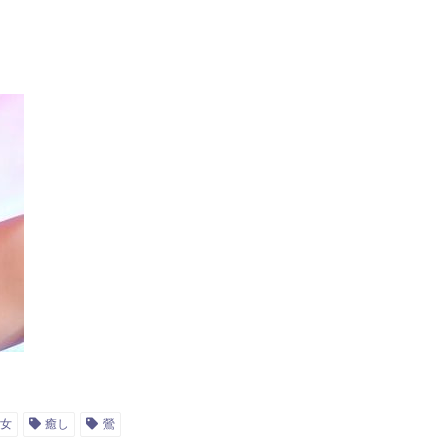
女
癒し
鶯