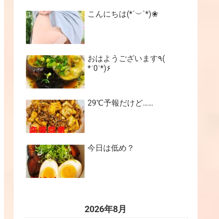
こんにちは(*´︶`*)❀
おはようございます٩(
*˙0˙*)۶
29℃予報だけど……
今日は低め？
2026年8月