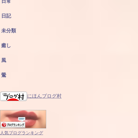
日常
日記
未分類
癒し
風
鶯
にほんブログ村
人気ブログランキング