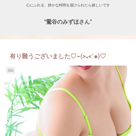
心にふれる、静かな時間を届けられたら嬉しいです
“鶯谷のみずほさん”
有り難うございました♡~(>᎑<`๑)♡
日記