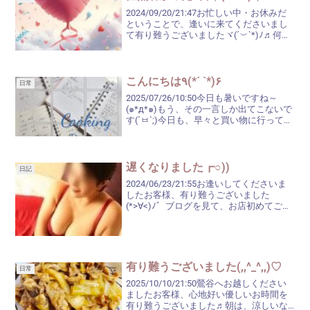
2024/09/20/21:47お忙しい中・お休みだ
ということで、逢いに来てくださいまし
て有り難うございましたヾ(´︶`*)ﾉ♬何
度、ストーリープレイをしても、上達し
ない私(>_<｡)いつもすみません。でも、
毎回、たくさん色々褒めてくださり...
こんにちは٩(*´ `*)۶
日常
2025/07/26/10:50今日も暑いですね～
(๑*д*๑)もう、その一言しか出てこないで
す(´ㅂ`;)今日も、早々と買い物に行って来
たのですが、朝なんとなくバタバタして
いたので、せっかくの空調服を着ている
時間がなく、普通に行って来たの...
遅くなりました┏○))
日記
2024/06/23/21:55お逢いしてくださいま
したお客様、有り難うございました
(*>∀<)ﾉ゛ブログを見て、お店初めてご利
用のお客様がいらっしゃってくださり、
緊張していたのと、気持ちが舞い上がり
過ぎて、名刺をお渡しするのもスッカリ
忘れ...
有り難うございました(,,^_^,,)♡
日常
2025/10/10/21:50鶯谷へお越しください
ましたお客様、心地好い優しいお時間を
有り難うございました♬朝は、涼しいな