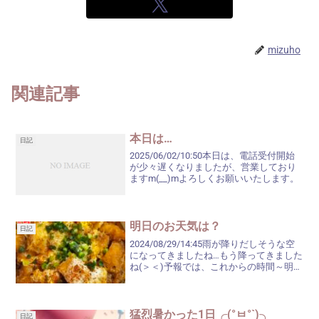
mizuho
関連記事
本日は…
日記
2025/06/02/10:50本日は、電話受付開始
が少々遅くなりましたが、営業しており
ますm(__)mよろしくお願いいたします。
明日のお天気は？
日記
2024/08/29/14:45雨が降りだしそうな空
になってきましたね…もう降ってきました
ね(＞＜)予報では、これからの時間～明日
の夕方ぐらいまで雨の予報。３日振りの
鶯谷だというのに、お天気が悪いとは(ŏ
﹏ŏ。)台風１０号の動きが今一つわか...
猛烈暑かった1日╭(°ㅂ°`)╮
日記