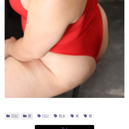
日記
鶯
日記
熟女
風
鶯