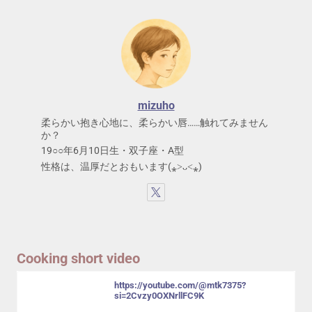
mizuho
柔らかい抱き心地に、柔らかい唇……触れてみません
か？
19○○年6月10日生・双子座・A型
性格は、温厚だとおもいます(⁎˃ᴗ˂⁎)
Cooking short video
https://youtube.com/@mtk7375?
si=2Cvzy0OXNrllFC9K