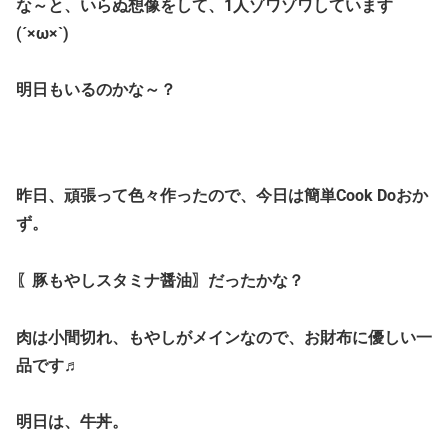
な～と、いらぬ想像をして、1人ゾワゾワしています
(´×ω×`)
明日もいるのかな～？
昨日、頑張って色々作ったので、今日は簡単Cook Doおか
ず。
〖豚もやしスタミナ醤油〗だったかな？
肉は小間切れ、もやしがメインなので、お財布に優しい一
品です♬
明日は、牛丼。