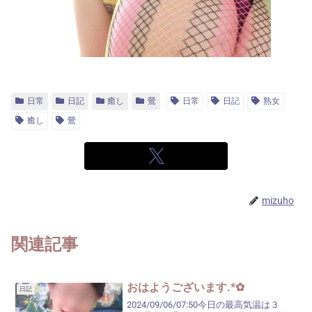
日常
日記
癒し
鶯
日常
日記
熟女
癒し
鶯
mizuho
関連記事
おはようございます.*✿
日記
2024/09/06/07:50今日の最高気温は３