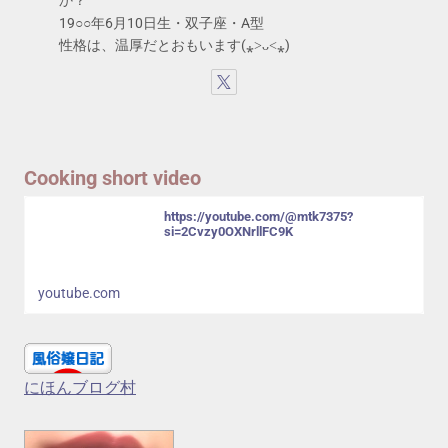
か？
19○○年6月10日生・双子座・A型
性格は、温厚だとおもいます(⁎˃ᴗ˂⁎)
Cooking short video
https://youtube.com/@mtk7375?
si=2Cvzy0OXNrllFC9K
youtube.com
にほんブログ村