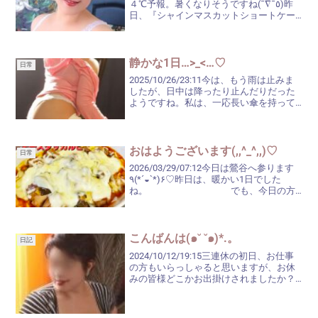
４℃予報。暑くなりそうですね(¯∇¯٥)昨
日、『シャインマスカットショートケー
キ』を買った話を書きましたが…母にも食
べさせてあげまして…母は、デイサービス
のヘルパーさんがシャインマスカットを...
静かな1日…>_<…♡
日常
2025/10/26/23:11今は、もう雨は止みま
したが、日中は降ったり止んだりだった
ようですね。私は、一応長い傘を持って
出ましたが、朝も帰りも使わずに済みま
した♬長い傘じゃなくても良かったかな
～？と思いましたが、夕方まで雨予報で
したから...
おはようございます(,,^_^,,)♡
日常
2026/03/29/07:12今日は鶯谷へ参ります
٩(*´◒`*)۶♡昨日は、暖かい1日でした
ね。 でも、今日の方
がさらに暖かいんですよね。最高気温
22℃。動いたら、汗ばむぐらいかも(^_^;)
日中は、薄着でも大丈夫かな？...
こんばんは(๑˘ ˘๑)*.。
日記
2024/10/12/19:15三連休の初日、お仕事
の方もいらっしゃると思いますが、お休
みの皆様どこかお出掛けされましたか？
今日は、お天気も良く、過ごしやすい陽
気でしたから、まさにお出掛け日和\( ˆoˆ
)/息子もバーベキュー楽しんでるか...