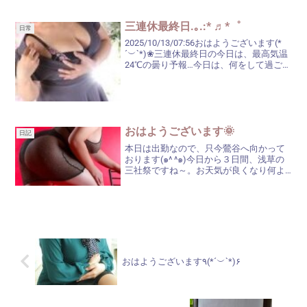
三連休最終日.｡.:* ♬*゜
日常
2025/10/13/07:56おはようございます(*
´︶`*)❀三連休最終日の今日は、最高気温
24℃の曇り予報…今日は、何をして過ごし
ますか？お仕事の方もいらっしゃるでし
ょうし、今日は明日からのためにノンビ
リ過ごすよ～の方もいらっしゃるで...
おはようございます🌞
日記
本日は出勤なので、只今鶯谷へ向かって
おります(๑^ ^๑)今日から３日間、浅草の
三社祭ですね～。お天気が良くなり何よ
りです♬*゜確か、小野照崎神社もお祭り
だったかと。お祭りを見学する前？した
後？どちらの場所も鶯谷に近いので、ち
ょっと寄り道し...
おはようございます٩(*´︶`*)۶