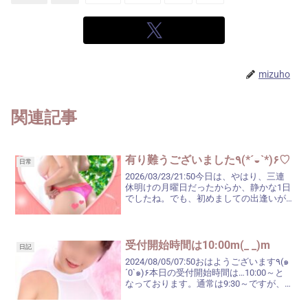
mizuho
関連記事
有り難うございました٩(*´◒`*)۶♡
日常
2026/03/23/21:50今日は、やはり、三連
休明けの月曜日だったからか、静かな1日
でしたね。でも、初めましての出逢いが
あり、寂しい思いをせずに帰宅すること
ができました(^^)私を選んでくださいまし
たお客様、有り難うございました❀.(...
受付開始時間は10:00m(_ _)m
日記
2024/08/05/07:50おはようございます٩(๑
´0`๑)۶本日の受付開始時間は…10:00～と
なっております。通常は9:30～ですが、
本日は10:00～ですので、ホームページに
てご確認の上お電話をいただければと思