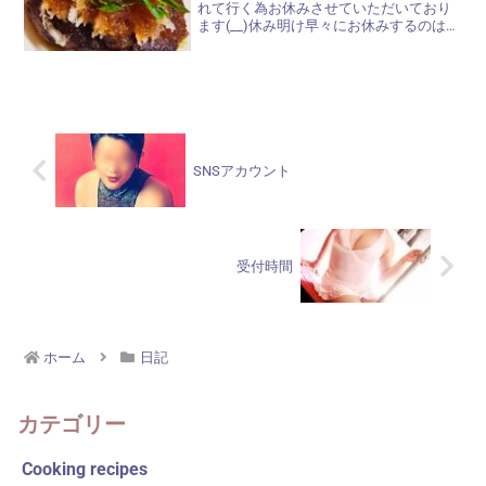
れて行く為お休みさせていただいており
ます(__)休み明け早々にお休みするのは…
(>_<)と思ってしまいましたが、母の大事
な診察ですので、行って参りました。お
正月明けだからか、病院はとても混...
SNSアカウント
受付時間
ホーム
日記
カテゴリー
Cooking recipes