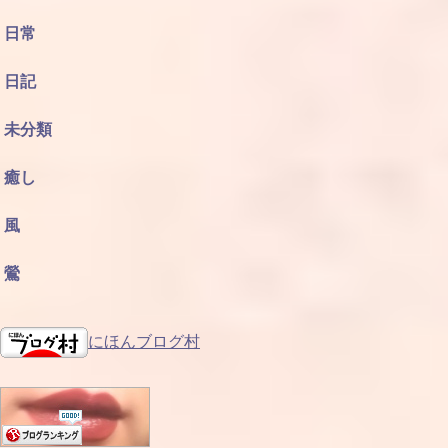
日常
日記
未分類
癒し
風
鶯
にほんブログ村