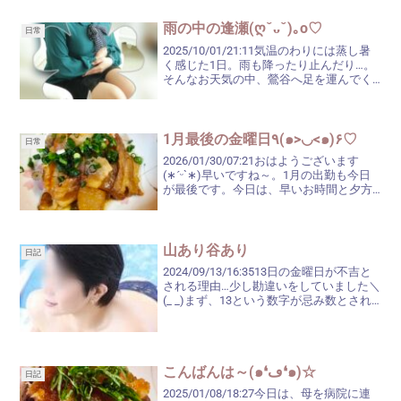
います。よろしくお...
雨の中の逢瀬(ღˇᴗˇ)｡o♡
日常
2025/10/01/21:11気温のわりには蒸し暑
く感じた1日。雨も降ったり止んだり…。
そんなお天気の中、鶯谷へ足を運んでく
ださいましたお客様、有り難うございま
した(,,^_^,,)♡まったりとしたお時間を過
ごさせていただきました♬2年目...
1月最後の金曜日٩(๑>◡<๑)۶♡
日常
2026/01/30/07:21おはようございます
(∗ˊᵕ`∗)早いですね～。1月の出勤も今日
が最後です。今日は、早いお時間と夕方
近くにご予約をいただいております♡ご
予約をくださいましたお客様、有り難う
ございます♬今日の最高気温は7℃。寒
い...
山あり谷あり
日記
2024/09/13/16:3513日の金曜日が不吉と
される理由…少し勘違いをしていました＼
(_ _)まず、13という数字が忌み数とされ
る理由は、イエス・キリストを裏切った
弟子であるユダが、最後の晩餐で13番目
の席についていたことに由来して...
こんばんは～(๑❛ڡ❛๑)☆
日記
2025/01/08/18:27今日は、母を病院に連