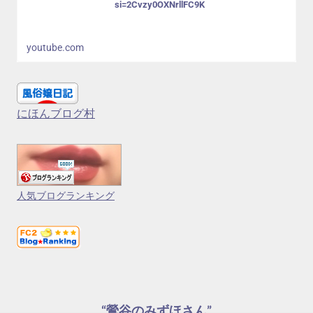
si=2Cvzy0OXNrllFC9K
youtube.com
にほんブログ村
人気ブログランキング
“鶯谷のみずほさん”