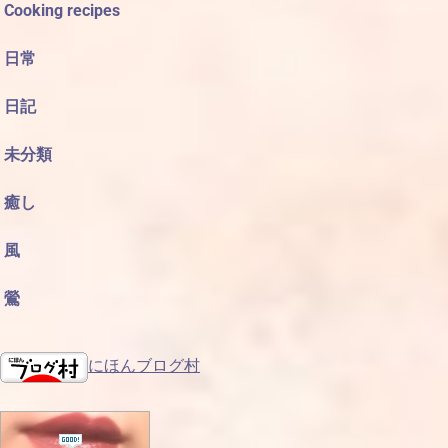
Cooking recipes
日常
日記
未分類
癒し
風
鶯
にほんブログ村