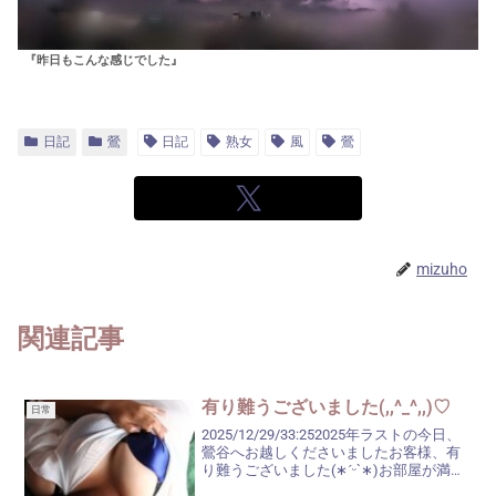
『昨日もこんな感じでした』
日記
鶯
日記
熟女
風
鶯
mizuho
関連記事
有り難うございました(,,^_^,,)♡
日常
2025/12/29/33:252025年ラストの今日、
鶯谷へお越しくださいましたお客様、有
り難うございました(∗ˊᵕ`∗)お部屋が満室
状態で、お入りになれなかった方々いた