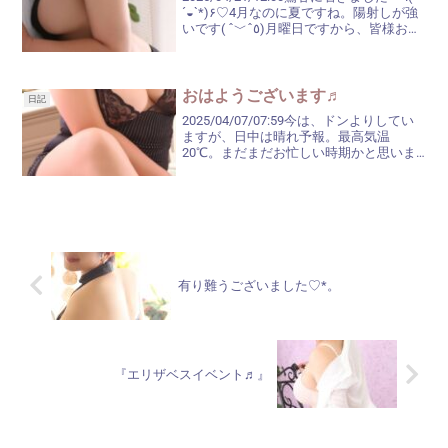
´◒`*)۶♡4月なのに夏ですね。陽射しが強
いです( ˆ﹀ˆ٥)月曜日ですから、皆様お忙
しいですか？お誘いお待ちしてますね(*
´︶`*)❀
おはようございます♬
日記
2025/04/07/07:59今は、ドンよりしてい
ますが、日中は晴れ予報。最高気温
20℃。まだまだお忙しい時期かと思いま
す。お時間のご都合が付いた時には、鶯
谷へひと休みしにいらしてくださいね
♡♡♡今日辺りは、入学式の学校が多い
でしょうか？...
有り難うございました♡*。
『エリザベスイベント♬』