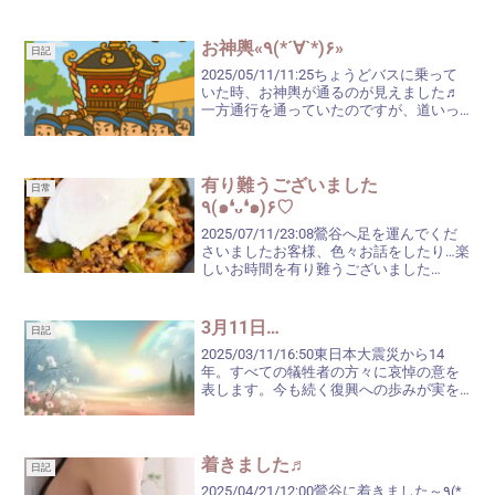
とか(´×ω×`)それが原因で、お時間が合わ
ず、キャンセルになってし...
お神輿«٩(*´∀`*)۶»
日記
2025/05/11/11:25ちょうどバスに乗って
いた時、お神輿が通るのが見えました♬
一方通行を通っていたのですが、道いっ
ぱいに人がいましたね( ⊙_⊙)風に乗っ
て、祭囃子が聞こえます。うっすら汗ば
んでくる陽気。貴方をお待ちしてます
ねﾟ....
有り難うございました
日常
٩(๑❛ᴗ❛๑)۶♡
2025/07/11/23:08鶯谷へ足を運んでくだ
さいましたお客様、色々お話をしたり…楽
しいお時間を有り難うございました
(๑•᎑•๑)♬*゜風が涼しく感じた1日でした
が、いつものように…ではありませんでし
たが、歩いているうちに、少し汗ばん...
3月11日…
日記
2025/03/11/16:50東日本大震災から14
年。すべての犠牲者の方々に哀悼の意を
表します。今も続く復興への歩みが実を
結びますように。忘れず、できることを
続けていきたいと思います。当時、私は
前店に在籍しておりまして、息子は小学5
年生、...
着きました♬
日記
2025/04/21/12:00鶯谷に着きました～٩(*