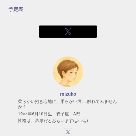
予定表
mizuho
柔らかい抱き心地に、柔らかい唇……触れてみません
か？
19○○年6月10日生・双子座・A型
性格は、温厚だとおもいます(⁎˃ᴗ˂⁎)