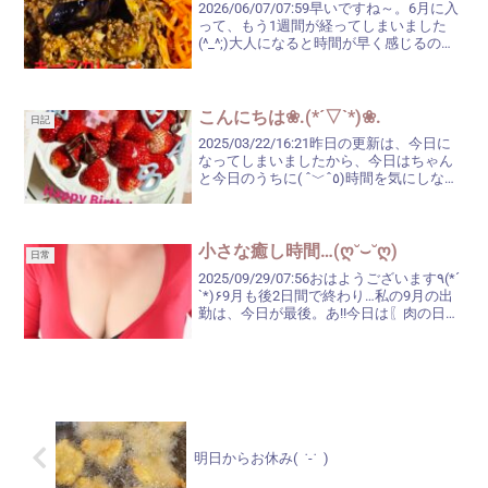
2026/06/07/07:59早いですね～。6月に入
って、もう1週間が経ってしまいました
(^_^;)大人になると時間が早く感じるのに
は、いくつか理由があると言われている
ようですね↓① 1年が人生に占める割合が
小さくなるから。例えば、5歳の...
こんにちは❀.(*´▽`*)❀.
日記
2025/03/22/16:21昨日の更新は、今日に
なってしまいましたから、今日はちゃん
と今日のうちに( ˆ﹀ˆ٥)時間を気にしなが
ら何かをやるのは、あまり良くないです
ね。なんとか、母の〖Birthdayケーキ〗は
出来上がりましたが、クリー...
小さな癒し時間…(ღ˘⌣˘ღ)
日常
2025/09/29/07:56おはようございます٩(*´
`*)۶9月も後2日間で終わり…私の9月の出
勤は、今日が最後。あ!!今日は〖肉の日〗
だ!!でも、どこでも肉の日セールをやって
いる訳ではないんですよね(^_^;)ま、今日
は買い物には...
明日からお休み( ˙-˙ )