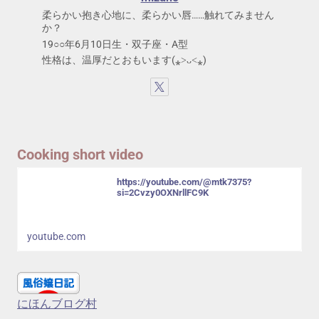
柔らかい抱き心地に、柔らかい唇……触れてみません
か？
19○○年6月10日生・双子座・A型
性格は、温厚だとおもいます(⁎˃ᴗ˂⁎)
Cooking short video
https://youtube.com/@mtk7375?
si=2Cvzy0OXNrllFC9K
youtube.com
にほんブログ村