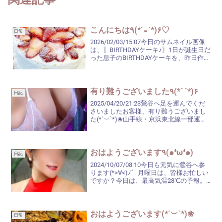
こんにちは٩(*´◒`*)۶♡
日常
2026/02/03/15:07今日のサムネイル画像
は、〖BIRTHDAYケーキ♪〗1日が誕生日だ
った息子のBIRTHDAYケーキを、昨日作り
ました❀.(*´▽`*)❀.今回使ったイチゴは、
静岡県の〖紅ほっぺ〗。もう、かなり前
の話ですが…2...
有り難うございました٩(*´ `*)۶
日記
2025/04/20/21:23鶯谷へ足を運んでくだ
さいましたお客様、有り難うございまし
た(*´︶`*)❀山手線・京浜東北線一部運休
という中、お逢いできてとても嬉しかっ
たです♡今日は、昨日より若干気温は低
かったはずですが…暑かったですね～(...
おはようございます٩(๑❛ω❛๑)
日記
2024/10/07/08:10今日も元気に鶯谷へ参
ります(*>∀<)ﾉ゛月曜日は、皆様お忙しい
ですか？今日は、最高気温28℃の予報。
秋雨前線の影響で、下り坂のようで…夜遅
くから雨になるようですね(>_<)火・水・
木は、雨予報ですもんね。雨...
おはようございます(*´︶`*)❀
日常