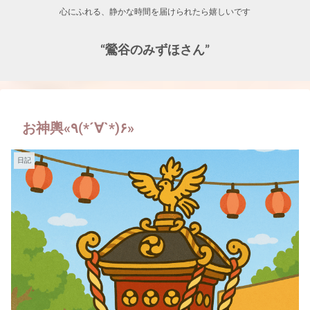
心にふれる、静かな時間を届けられたら嬉しいです
“鶯谷のみずほさん”
お神輿«٩(*´∀`*)۶»
日記