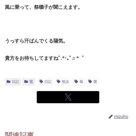
風に乗って、祭囃子が聞こえます。
うっすら汗ばんでくる陽気。
貴方をお待ちしてますねﾟ.*･｡ﾟ♬*゜
日記
鶯
日記
熟女
風
鶯
mizuho
関連記事