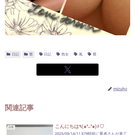
日記
鶯
日記
熟女
風
鶯
mizuho
関連記事
こんにちは٩(๑❛ᴗ❛๑)۶♡
日常
2025/09/14/11:579時前に業者さんが来て