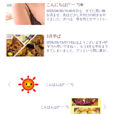
ましたが...
こんにちは(*´︶`*)❀
日常
2025/08/30/10:40今日も、すでに買い物
を済ませ、先ほど少し片付けの続きをや
りました。夕べは、母を何とかマットレ
スに寝かせたものの、今朝は非常に大変
でした(¯―¯٥)下から持ち上げて車椅子に
乗せるのは、私の腰が心配なぐらい大変
な...
3月半ば
日常
2026/03/15/07:19おはようございます«٩(*
´∀`*)۶»早いですね～、もう3月も半分まで
きてしまいました。アッという間に夏が
きて、アッという間に年末に……は、気が
早すぎるか(´ㅂ`;) でも、そん
な風に感じてしまう...
こんばんは(*ˆ﹀ˆ*)
こんばんは(*ˆ﹀ˆ*)