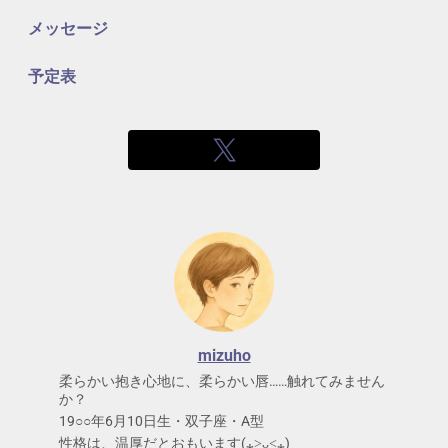
メッセージ
予定表
mizuho
柔らかい抱き心地に、柔らかい唇……触れてみません
か？
19○○年6月10日生・双子座・A型
性格は、温厚だとおもいます(⁎˃ᴗ˂⁎)