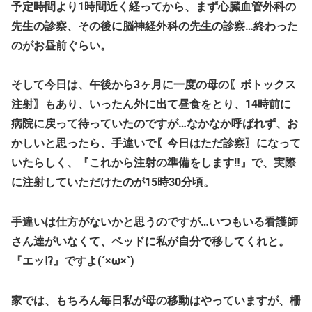
予定時間より1時間近く経ってから、まず心臓血管外科の
先生の診察、その後に脳神経外科の先生の診察…終わった
のがお昼前ぐらい。
そして今日は、午後から3ヶ月に一度の母の〖ボトックス
注射〗もあり、いったん外に出て昼食をとり、14時前に
病院に戻って待っていたのですが…なかなか呼ばれず、お
かしいと思ったら、手違いで〖今日はただ診察〗になって
いたらしく、『これから注射の準備をします‼』で、実際
に注射していただけたのが15時30分頃。
手違いは仕方がないかと思うのですが…いつもいる看護師
さん達がいなくて、ベッドに私が自分で移してくれと。
『エッ⁉』ですよ(´×ω×`)
家では、もちろん毎日私が母の移動はやっていますが、柵