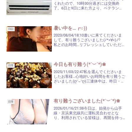
くれたので、10時30分過ぎには交換終
了。6日と9日に来た方より、ベテランぽ
い方だったこと、事情を把握しているこ
ともあり、確認をきちんとしてくださっ
たようなので、今度こそは大丈夫かと(^...
暑い中を…┏○))
日記
2023/08/04/18:10逢いに来てくださいま
して、有り難うございました(ﾉ*>∀<)ﾉ♡
私とのお時間…リフレッシュしていただけ
ましたでしょうか？色々楽しいお時間で
した❀.(*´▽`*)❀.お逢いできて嬉しかった
です。今日もとても暑か...
今日も有り難う(*´︶`*)❀
日常
2025/11/03/22:47私を選んでくださいま
したお客様…心地好いお時間を有り難うご
ざいました(ღ˘⌣˘ღ)三連休中は、昨日・今
日の2日間の鶯谷でしたが、皆様にお逢い
し、楽しいお時間を過ごすことができま
した♬有り難うございました♡3日...
有り難うございました(*´︶`*)❀
日常
2026/01/16/21:38今日は、始発から山手
線・京浜東北線共に運転見合わせとな
り、利用されている皆様は、再開を待っ
たり、迂回経路を探したり、目的地に行
かれるのを断念したり……など、大変な思
いをされたことと思います。午後になり