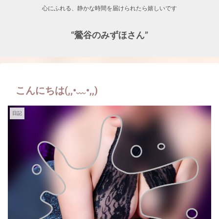
心にふれる、静かな時間を届けられたら嬉しいです
“鶯谷のみずほさん”
こんにちは(,,•﹏•,,)
日記