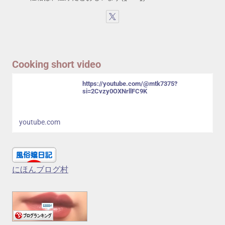
Cooking short video
https://youtube.com/@mtk7375?
si=2Cvzy0OXNrllFC9K
youtube.com
にほんブログ村