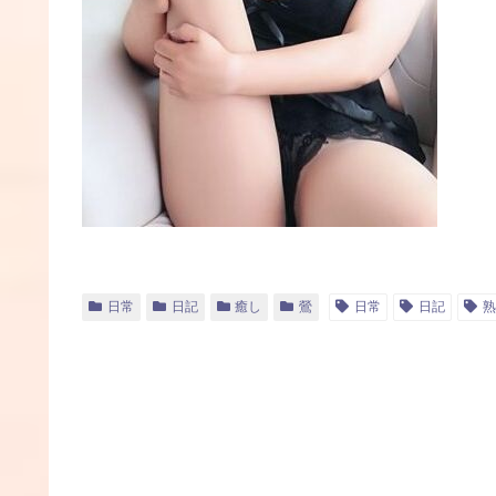
日常
日記
癒し
鶯
日常
日記
熟