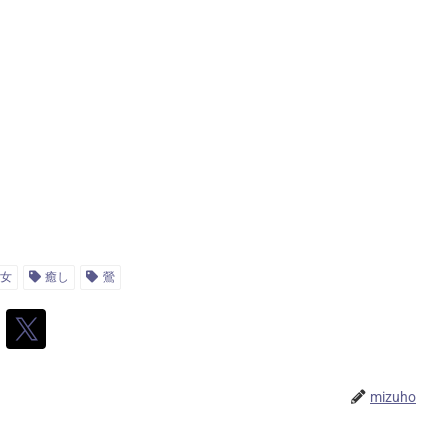
女
癒し
鶯
mizuho