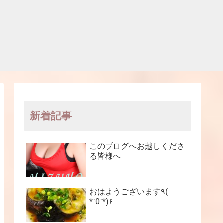
新着記事
このブログへお越しくださ
る皆様へ
おはようございます٩(
*˙0˙*)۶