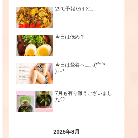
29℃予報だけど……
今日は低め？
今日は鶯谷へ……⸜(* ॑꒳ ॑*
)⸝⋆*
7月も有り難うございまし
た♡
2026年8月