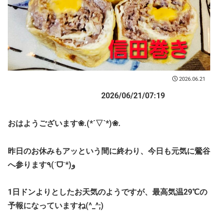
2026.06.21
2026/06/21/07:19
おはようございます❀.(*´▽`*)❀.
昨日のお休みもアッという間に終わり、今日も元気に鶯谷
へ参ります٩(ˊᗜˋ*)و
1日ドンよりとしたお天気のようですが、最高気温29℃の
予報になっていますね(^_^;)