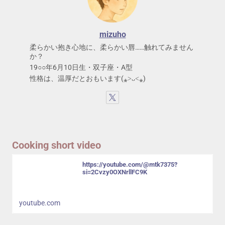
mizuho
柔らかい抱き心地に、柔らかい唇……触れてみません
か？
19○○年6月10日生・双子座・A型
性格は、温厚だとおもいます(⁎˃ᴗ˂⁎)
Cooking short video
https://youtube.com/@mtk7375?
si=2Cvzy0OXNrllFC9K
youtube.com