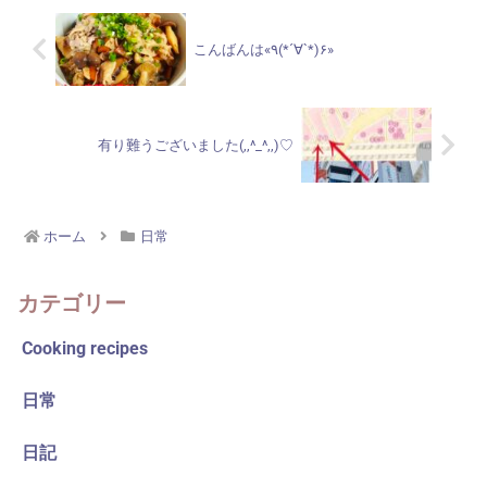
こんばんは«٩(*´∀`*)۶»
有り難うございました(,,^_^,,)♡
ホーム
日常
カテゴリー
Cooking recipes
日常
日記