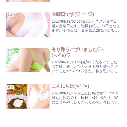
か？
連休関係なしに、お仕事の方もいらっ
しゃいます...
金曜日です(♡˙︶˙♡)
日記
2025/04/18/07:56おはようございます♬
週末金曜日です。皆様お忙しい1日となり
ますか？今日は、最高気温25℃になるよ
うですが…日中は曇り予報。陽射しが少な
い分、う～んと暑くは感じないかしら？
でも、25℃にもなるなら、半袖で大丈夫...
有り難うございました♡~
日記
(>᎑<`๑)♡
2025/05/18/20:56お誘いくださいました
お客様、楽しいひとときを有り難うござ
いました٩(*´◒`*)۶♡また、私を思い出し
てくださいましたら、鶯谷へお越しくだ
さいね♬今日は、1日ドンより空…でも、
湿度が高いせいか蒸し暑く、朝から...
こんにちは(∗ˊᵕ`∗)
日常
2026/03/17/16:32こんにちは٩(*´︶`*)۶今
日もお休みです。昨日、外に出たり、家
のことをやったりだったので、今日はノ
ンビリしよう!!と決めていたので、買い物
から帰って来て、少し前まで寝ていまし
た(@￣ρ￣@)ｚｚｚｚ昼寝な...