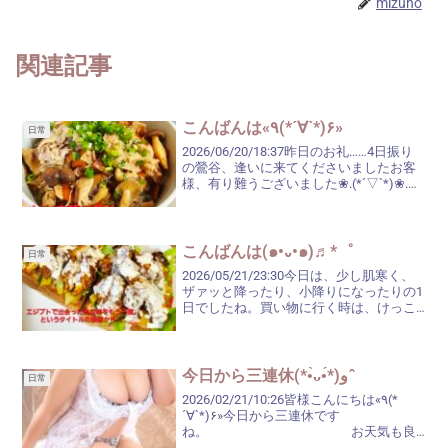
mizuho
関連記事
こんばんは«٩(*´∀`*)۶»
日常
2026/06/20/18:37昨日のお礼……4日振り
の鶯谷、逢いに来てくださいましたお客
様、有り難うございました❀.(*´▽`*)❀.楽
しくて、アッという間にお時間になって
しまいました。また、お時間のご都合が
付いた時、逢いにいらしてくださ...
こんばんは(๑•᎑•๑)♬*゜
日常
2026/05/21/23:30今日は、少し肌寒く、
ザァッと降ったり、小降りになったりの1
日でしたね。買い物に行く時は、けっこ
う降っていましたので、きちんとカッパ
を着て行って来たのですが……冬と違うの
で、肌寒いとはいっても、さすがにカッ
パは...
今日から三連休(*•̀ᴗ•́*)و ̑̑
日常
2026/02/21/10:26皆様こんにちは«٩(*
´∀`*)۶»今日から三連休です
ね。 お天気も良
いですし、外出される方が多いでしょう