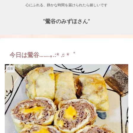
心にふれる、静かな時間を届けられたら嬉しいです
“鶯谷のみずほさん”
今日は鶯谷…….｡.:* ♬*゜
日常