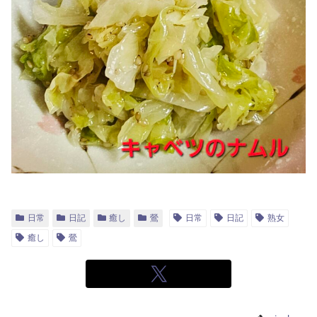
日常
日記
癒し
鶯
日常
日記
熟女
癒し
鶯