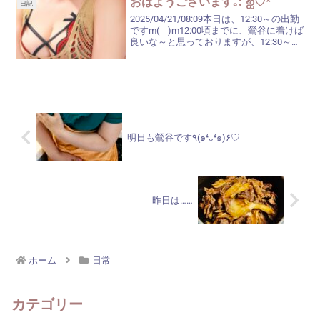
おはようございます｡:°ஐ♡*
日記
2025/04/21/08:09本日は、12:30～の出勤
ですm(__)m12:00頃までに、鶯谷に着けば
良いな～と思っておりますが、12:30～で
お願いいたします。いつもより1時間半遅
れなので、午後からご都合が付きました
ら、鶯谷へお越しい...
明日も鶯谷です٩(๑❛ᴗ❛๑)۶♡
昨日は……
ホーム
日常
カテゴリー