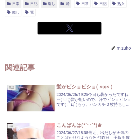
日常
日記
癒し
鶯
日常
日記
熟女
癒し
鶯
mizuho
関連記事
髪がビショビショ(´×ω×`)
日記
2024/06/26/19:25今日も暑かったですね
～(´ㅂ`;)髪が短いので、汗でビショビショ
です( ; ﾟДﾟ)もう、ハンカチ２枚持ちしな
いとです‼今日は、５・６年振りでしょう
か？とてもお久しぶりなお客様がいらし
てくれて．．．わたしを覚...
こんばんは(*´︶`*)❀
日記
2024/06/27/18:35最近、出だしが天気の
ことばかりなような(^_^;)昨日、予報を確