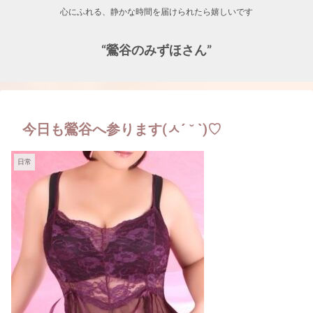
心にふれる、静かな時間を届けられたら嬉しいです
“鶯谷のみずほさん”
今日も鶯谷へ参ります(ㅅ´ ˘ `)♡
日常