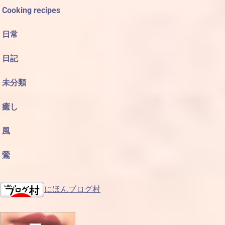
Cooking recipes
日常
日記
未分類
癒し
風
鶯
にほんブログ村