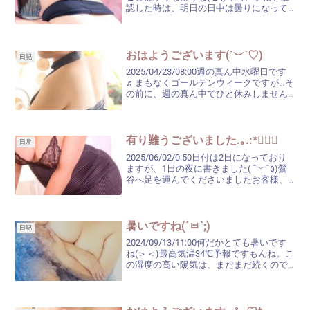
認した時は、明日の日中は曇りになって
いたのに．．．１日雨に変わってますね
(TДT)先週の金曜日も大雨だったの
に．．．。週末に天気が崩れることが多...
おはようございます(´︶`♡)
日記
2025/04/23/08:00週の真ん中水曜日です
♬まもなくゴールデンウィークですが…そ
の前に、週の真ん中でひと休みしません
か(ღ˘ㅂ˘ღ)今日の最高気温は、18℃～
20℃ぐらいのようですね。雨予報ですか
ら、少し肌寒い1日になるのかしら？...
有り難うございました.｡.:*♡✿ฺ
日常
2025/06/02/0:50日付は2日になっており
ますが、1日の夜に書きました( ˆ﹀ˆ٥)鶯
谷へ足を運んでくださいましたお客様、
楽しいひとときを有り難うございました
(⁎˃ᴗ˂⁎)また、私と癒しのお時間を過ごし
てくださいね♡今日は、日中は...
暑いですね(´ㅂ`;)
日記
2024/09/13/11:00何だかとても暑いです
ね(＞＜)最高気温34℃予報ですもんね。こ
の湿度の高い陽気は、まだまだ続くので
しょうか。『エリザベスイベント』開催
中です♬お待ちしております٩( *˙0˙*)۶