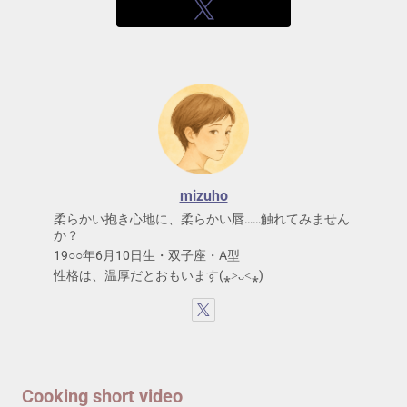
mizuho
柔らかい抱き心地に、柔らかい唇……触れてみません
か？
19○○年6月10日生・双子座・A型
性格は、温厚だとおもいます(⁎˃ᴗ˂⁎)
Cooking short video