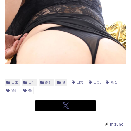
日常
日記
癒し
鶯
日常
日記
熟女
癒し
鶯
mizuho