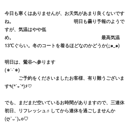
今日も寒くはありませんが、お天気があまり良くないです
ね。 明日も曇り予報のようで
すが、気温はやや低
め。 最高気温
13℃ぐらい。冬のコートを着るほどなのかどうか(;;๑_๑)
明日は、鶯谷へ参ります
(∗ˊᵕ`∗)
ご予約をくださいましたお客様、有り難うございま
す٩(*´◒`*)۶♡
でも、まだまだ空いているお時間がありますので、三連休
初日、リフレッシュ♬してから連休を過ごしませんか
(ღˇᴗˇ)｡o♡