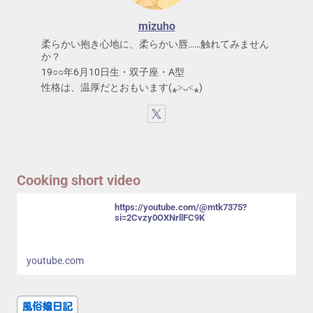
mizuho
柔らかい抱き心地に、柔らかい唇……触れてみません
か？
19○○年6月10日生・双子座・A型
性格は、温厚だとおもいます(⁎˃ᴗ˂⁎)
Cooking short video
https://youtube.com/@mtk7375?
si=2Cvzy0OXNrllFC9K
youtube.com