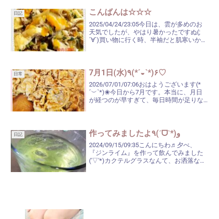
だと思いますが、やっぱり慣れた場所が
一...
こんばんは☆☆☆
日記
2025/04/24/23:05今日は、雲が多めのお
天気でしたが、やはり暑かったですぬ(;
´∀`)買い物に行く時、半袖だと肌寒いかし
ら？と思いましたが…帰って来る頃には、
首筋を汗がタラリ(^。^;)クーラーつけちゃ
いましたよ。4月でこれで、...
7月1日(水)٩(*´◒`*)۶♡
日常
2026/07/01/07:06おはようございます(*
´︶`*)❀今日から7月です。本当に、月日
が経つのが早すぎて、毎日時間が足りな
いな～なんて思います(__)夕べも、なんだ
かんだとやっていたら、アッという間に0
時を回り、『ワァ、大変!!早...
作ってみましたよ٩(ˊᗜˋ*)و
日記
2024/09/15/09:35こんにちわ♬夕べ、
『ジンライム』を作って飲んでみました
('▽'*)カクテルグラスなんて、お洒落なも
のは家にないので、普通のグラスで。感
想は…久しぶりなので、１口飲んだだけ
で、身体がカァ～！っと熱くなりました
(...