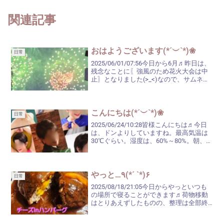
関連記事
おはようございます(*´︶`*)❀
日常
2025/06/01/07:56今日から6月♬昨日は、
残念なことに〖強風のため花火大会は中
止〗となりました(>_<)なので、サムネイ
ル画像は、一昨年の花火大会の写真で
す。雨はなんとか大丈夫そうだったの
に、まさか風で中止になるとは(´>_<`...
こんにちは(*´︶`*)❀
日常
2025/06/24/10:28皆様こんにちは♬今日
は、ドンよりしていますね。最高気温は
30℃ぐらい。湿度は、60%～80%。朝、ゴ
ミ捨てに出た時は、ちょうど良い感じで
暑くはなかったけど、今は…蒸し暑いで
す。買い物に行って帰って来る頃には、...
やっと…٩(*´ `*)۶
日常
2025/08/18/21:05今日からやっといつも
の場所で寝ることができます♬荷物移動
はとりあえずしたものの、整理は全部終
わっておりません(¯∇¯٥)それはまた明後
日にでもやらないと。どこでも寝れる方