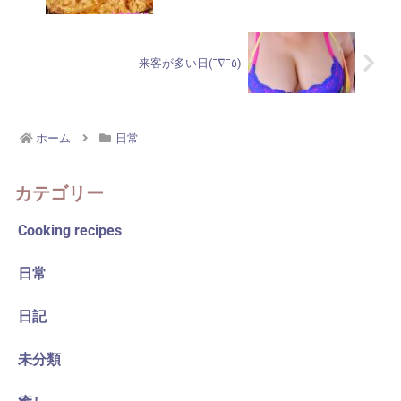
来客が多い日(¯∇¯٥)
ホーム
日常
カテゴリー
Cooking recipes
日常
日記
未分類