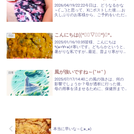
2026/04/19/22:22今日は、どうなるかな
～(´._.`)と思って、Xにポストした後……お
久しぶりのお客様から、ご予約をいただ
きまして٩(*´◒`*)۶♡そのお客様は、たぶ
ん私のXは見ていないと思うので、本当に
偶然だったんですよね...
こんにちは((*❛ั▽❛ั*)✧*。
日記
2025/01/16/10:35皆様、こんにちは
٩(๑>∀<๑)۶寒いです。どちらかというと、
暑がりな私ですが…最近、昔より寒がりに
なってきたような気がする今日この頃( •́
ㅿ•̀ )体の大きさは、あまり変わりません
が、体質が変わったのでし...
風が強いですね～(°ㅂ° )
日常
2025/07/17/14:40この風の強さは、何の
影響でしょうか？母が透析に行った後、
母の用事を済ませるために、保健所まで
行って来たのですが、向かい風だったの
で、自転車を漕ぐのが大変(›´ω`‹ )髪は、
ボサボサになるし、暑くて汗は出てく...
本当に早いな～(;;๑_๑)