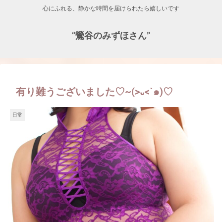
心にふれる、静かな時間を届けられたら嬉しいです
“鶯谷のみずほさん”
有り難うございました♡~(>᎑<`๑)♡
日常