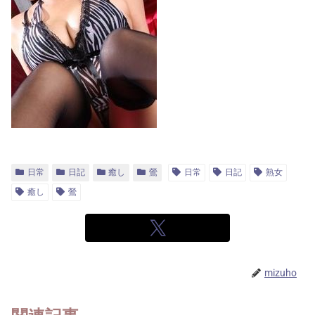
日常
日記
癒し
鶯
日常
日記
熟女
癒し
鶯
mizuho