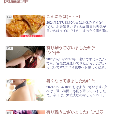
関連記事
こんにちは(∗ˊᵕ`∗)
日記
2024/12/17/13:10今日はお休みです(๑˘
˘๑)*.。お天気良いですね♬毎日お天気が
良いのはイイのですが、まったく雨が降
らないのも困りものですね。先の予報で
も、雨マークが付いている日がないです
もんね( ´-` )湿度が低くて乾...
有り難うございました❀.(*
日常
´▽`*)❀.
2025/07/07/21:46毎日暑いですね～(^_^;)
でも、皆様にお逢いできたから、元気い
っぱいです٩(*´ `*)۶鶯谷へお越しください
ましたお客様、濃厚なお時間を有り難う
ございました♡七夕様に…皆様と楽しいお
時間を過ごすことができ...
暑くなってきましたね(^-^;
日記
2024/06/04/10:10おはようございます♪夕
べは、遅い時間にも雨が降っていました
ね。今日は、大丈夫なのかしら？昨日、
びしょ濡れになった靴は、さすがにまだ
乾かず．．．あとで陰干ししようかと
(¯∇¯٥)以前、同じようにびしょ濡れにな
っ...
有り難うございました(,,^_^,,)♡
日常