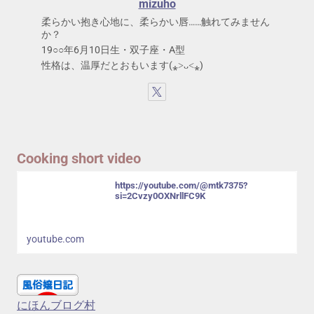
mizuho
柔らかい抱き心地に、柔らかい唇……触れてみません
か？
19○○年6月10日生・双子座・A型
性格は、温厚だとおもいます(⁎˃ᴗ˂⁎)
Cooking short video
https://youtube.com/@mtk7375?
si=2Cvzy0OXNrllFC9K
youtube.com
にほんブログ村