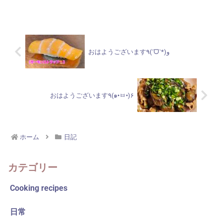
出掛けの皆様、鶯谷へいらっしゃるご予
定の皆様、雨具の用意は忘れずに‼と、風
が強...
おはようございます٩(ˊᗜˋ*)و
おはようございます٩(๑•ㅂ•)۶
ホーム
日記
カテゴリー
Cooking recipes
日常