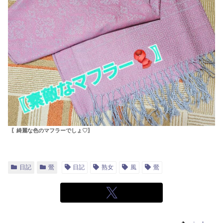
〖綺麗な色のマフラーでしょ♡〗
日記
鶯
日記
熟女
風
鶯