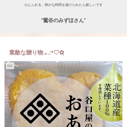
心にふれる、静かな時間を届けられたら嬉しいです
“鶯谷のみずほさん”
素敵な贈り物.｡.:*♡✿ฺ
日記