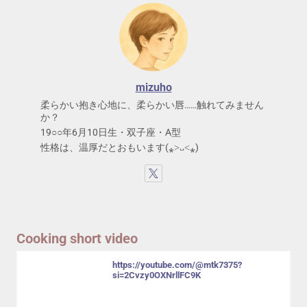
mizuho
柔らかい抱き心地に、柔らかい唇……触れてみません
か？
19○○年6月10日生・双子座・A型
性格は、温厚だとおもいます(⁎˃ᴗ˂⁎)
Cooking short video
https://youtube.com/@mtk7375?
si=2Cvzy0OXNrllFC9K