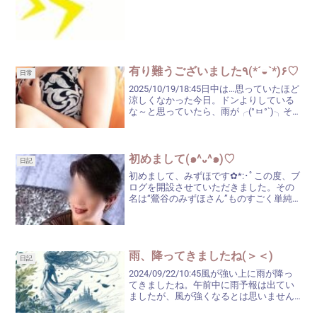
なしに『９月９日は何の日？』と調べた
ら、こんな記念日であるとか…↓『重陽...
有り難うございました٩(*´◒`*)۶♡
日常
2025/10/19/18:45日中は…思っていたほど
涼しくなかった今日。ドンよりしている
な～と思っていたら、雨が╭(°ㅂ°`)╮そ
んな不安定なお天気の中、逢いに来てく
ださいましたお客様、アッいう間の楽し
いお時間を有り難うございました(ˊ˘...
初めまして(๑^᎑^๑)♡
日記
初めまして、みずほです✿*:･ﾟこの度、ブ
ログを開設させていただきました。その
名は“鶯谷のみずほさん”ものすごく単純
だなと思われることだと思いますが、難
しい名前より簡単な方が、覚えていただ
きやすいと思うんです。ごく普通の内容
に観てくださる方...
雨、降ってきましたね(＞＜)
日記
2024/09/22/10:45風が強い上に雨が降っ
てきましたね。午前中に雨予報は出てい
ましたが、風が強くなるとは思いません
でしたね。一時的なら良いのですが…。お