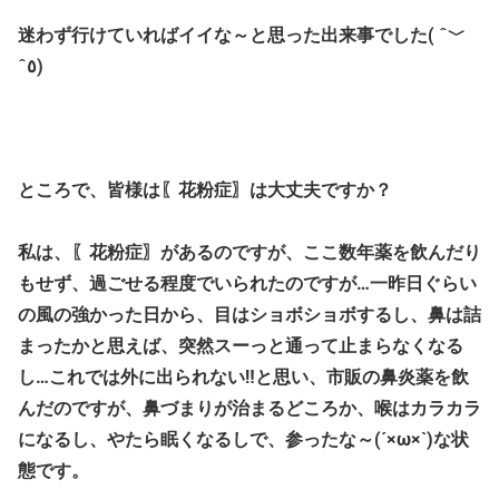
迷わず行けていればイイな～と思った出来事でした( ˆ﹀
ˆ٥)
ところで、皆様は〖花粉症〗は大丈夫ですか？
私は、〖花粉症〗があるのですが、ここ数年薬を飲んだり
もせず、過ごせる程度でいられたのですが…一昨日ぐらい
の風の強かった日から、目はショボショボするし、鼻は詰
まったかと思えば、突然スーっと通って止まらなくなる
し…これでは外に出られない‼と思い、市販の鼻炎薬を飲
んだのですが、鼻づまりが治まるどころか、喉はカラカラ
になるし、やたら眠くなるしで、参ったな～(´×ω×`)な状
態です。