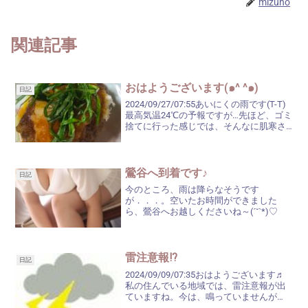
mizuho
関連記事
おはようございます(๑^ ^๑)
日記
2024/09/27/07:55あいにくの雨です(T-T)
最高気温24℃の予報ですが…先ほど、ゴミ
捨てに行った感じでは、そんなに肌寒さ
はなかったような。折り畳み傘にしよう
か長い傘にしようか悩みましたが、午後
からけっこう降るようなことを言って...
鶯谷へ到着です♪
日記
今のところ、雨は降らなそうです
が．．．。空いたお時間ができました
ら、鶯谷へお越しくださいね～(ˊ˘ˋ*)♡
雷注意報⁉
日記
2024/09/09/07:35おはようございます♬
私の住んでいる地域では、雷注意報が出
ていますね。今は、鳴っていませんが
(^_^;)今日は、９月９日(月)です。何の気