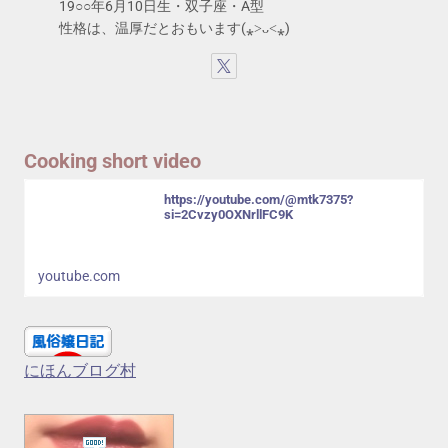
19○○年6月10日生・双子座・A型
性格は、温厚だとおもいます(⁎˃ᴗ˂⁎)
Cooking short video
https://youtube.com/@mtk7375?
si=2Cvzy0OXNrllFC9K
youtube.com
にほんブログ村