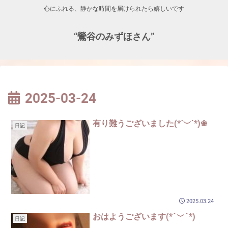
心にふれる、静かな時間を届けられたら嬉しいです
“鶯谷のみずほさん”
2025-03-24
有り難うございました(*´︶`*)❀
日記
2025.03.24
おはようございます(*ˆ﹀ˆ*)
日記