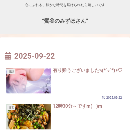
心にふれる、静かな時間を届けられたら嬉しいです
“鶯谷のみずほさん”
2025-09-22
有り難うございました٩(*´◒`*)۶♡
日記
2025.09.22
12時30分～ですm(__)m
日常