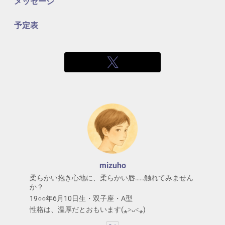
メッセージ
予定表
mizuho
柔らかい抱き心地に、柔らかい唇……触れてみません
か？
19○○年6月10日生・双子座・A型
性格は、温厚だとおもいます(⁎˃ᴗ˂⁎)