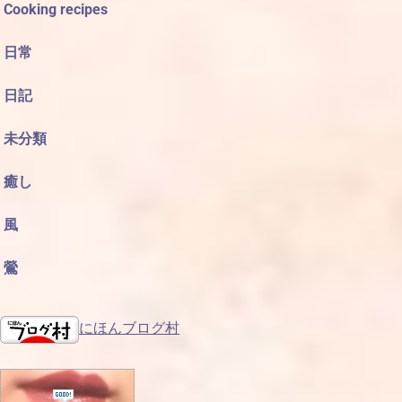
Cooking recipes
日常
日記
未分類
癒し
風
鶯
にほんブログ村