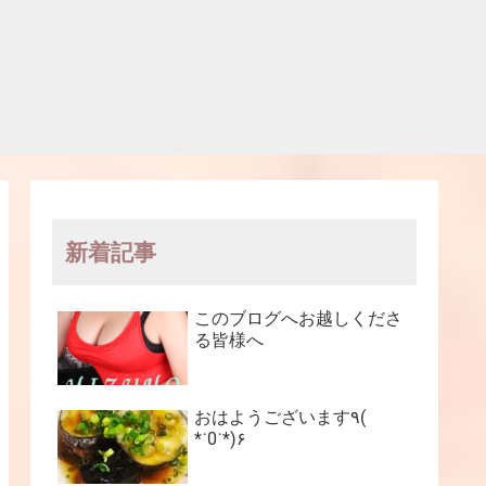
新着記事
このブログへお越しくださ
る皆様へ
おはようございます٩(
*˙0˙*)۶