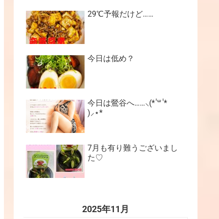
29℃予報だけど……
今日は低め？
今日は鶯谷へ……⸜(* ॑꒳ ॑*
)⸝⋆*
7月も有り難うございまし
た♡
2025年11月