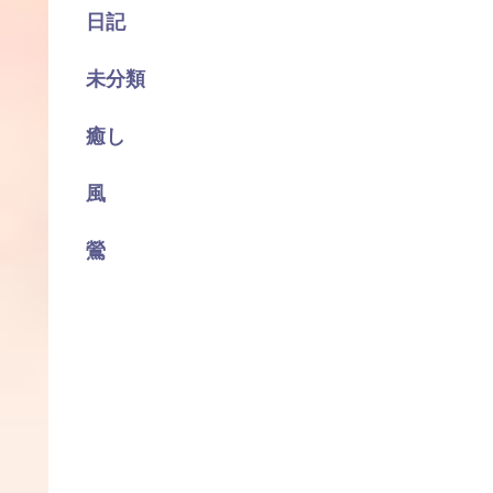
日記
未分類
癒し
風
鶯