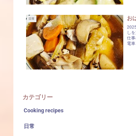
おは
日常
20
しを
仕事
電車
カテゴリー
Cooking recipes
日常