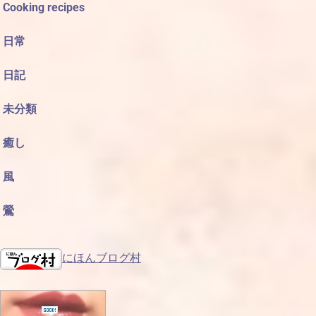
Cooking recipes
日常
日記
未分類
癒し
風
鶯
にほんブログ村