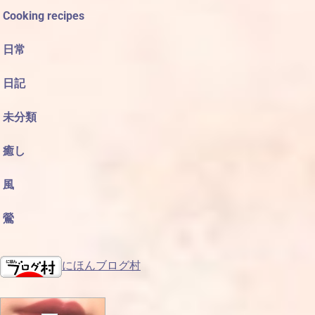
Cooking recipes
日常
日記
未分類
癒し
風
鶯
にほんブログ村