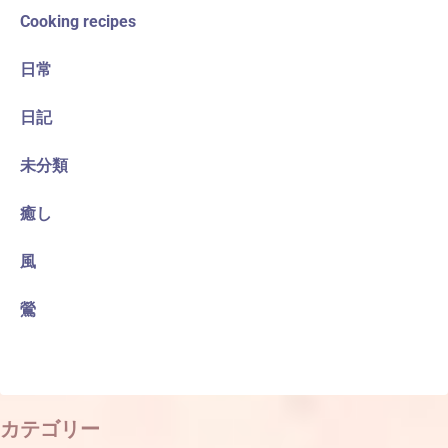
Cooking recipes
日常
日記
未分類
癒し
風
鶯
カテゴリー