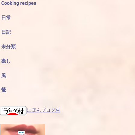
Cooking recipes
日常
日記
未分類
癒し
風
鶯
にほんブログ村