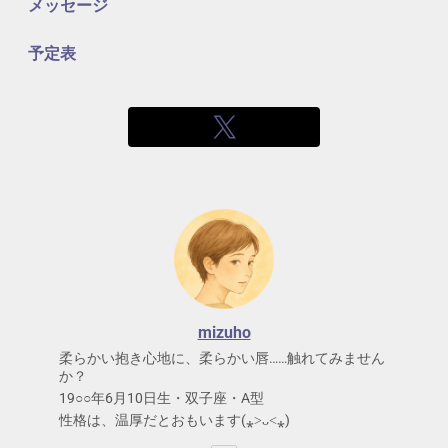
メッセージ
予定表
mizuho
柔らかい抱き心地に、柔らかい唇……触れてみません
か？
19○○年6月10日生・双子座・A型
性格は、温厚だとおもいます(⁎˃ᴗ˂⁎)