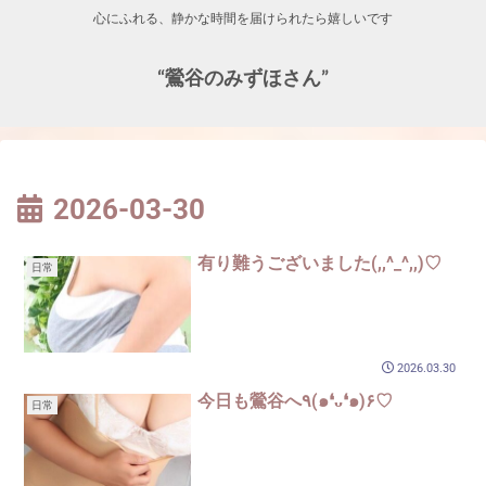
心にふれる、静かな時間を届けられたら嬉しいです
“鶯谷のみずほさん”
2026-03-30
有り難うございました(,,^_^,,)♡
日常
2026.03.30
今日も鶯谷へ٩(๑❛ᴗ❛๑)۶♡
日常