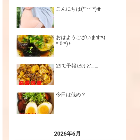
こんにちは(*´︶`*)❀
おはようございます٩(
*˙0˙*)۶
29℃予報だけど……
今日は低め？
2026年6月