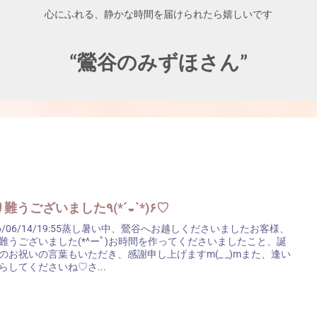
心にふれる、静かな時間を届けられたら嬉しいです
“鶯谷のみずほさん”
有り難うございました٩(*´◒`*)۶♡
26/06/14/19:55蒸し暑い中、鶯谷へお越しくださいましたお客様、
難うございました(*^ーﾟ)お時間を作ってくださいましたこと、誕
のお祝いの言葉もいただき、感謝申し上げますm(_ _)mまた、逢い
らしてくださいね♡さ...