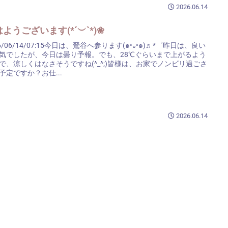
2026.06.14
ようございます(*´︶`*)❀
26/06/14/07:15今日は、鶯谷へ参ります(๑•᎑•๑)♬*゜昨日は、良い
気でしたが、今日は曇り予報。でも、28℃ぐらいまで上がるよう
で、涼しくはなさそうですね(^_^;)皆様は、お家でノンビリ過ごさ
予定ですか？お仕...
2026.06.14