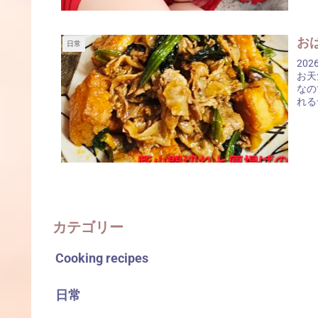
おは
日常
20
お天
なの
れる
カテゴリー
Cooking recipes
日常