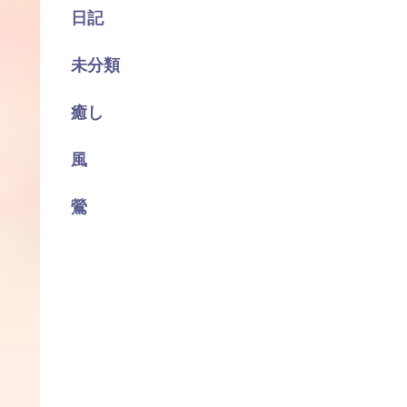
日記
未分類
癒し
風
鶯