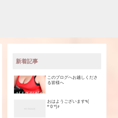
新着記事
このブログへお越しくださ
る皆様へ
おはようございます٩(
*˙0˙*)۶