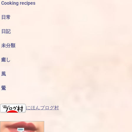
Cooking recipes
日常
日記
未分類
癒し
風
鶯
にほんブログ村